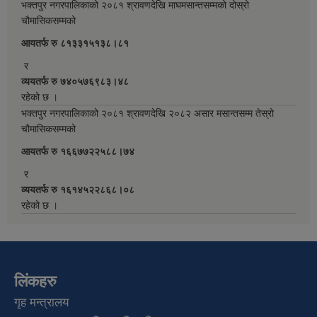
भक्तपुर नगरपालिकाको २०८१ श्रावणदेखि माघमसान्तसम्मको दोस्रो
चौमासिकसम्मको
आयतर्फ रु‌ ८१३३१५१३८।८१
र
व्ययतर्फ रु ७४०५७६९८३।४८
रहेको छ ।
भक्तपुर नगरपालिकाको २०८१ श्रावणदेखि २०८२ असार मसान्तसम्म तेस्रो
चौमासिकसम्मको
आयतर्फ रु‌ १६६७७२२५८८।७४
र
व्ययतर्फ रु १६१४५२२८६८।०८
रहेको छ ।
लिंकहरु
गृह मन्त्रालय