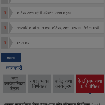
काठेघर टहरा श्रेणी परिवर्तन, लगत कट्टा
नगरपालिकाको पसल तथा कोठेघर, टहरा, बहालमा लिने सम्बन्धी
बहाल कर
more
जानकारी
नपा
नगरसभाका
बजेट तथा
ऐेन,नियम तथा
कार्यपालिका
(active tab)
निर्णयहरु
कार्यक्रम
कार्यविधिहरु
बैठक
भक्तपुर नगरपालिका विपद् व्यवस्थापन कोष परिचालन निर्देशिका २०७६