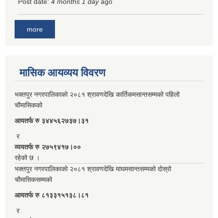
Post date:
4 months 1 day
ago
more
मासिक आयव्यय विवरण
भक्तपुर नगरपालिकाको २०८१ श्रावणदेखि कार्तिकमसान्तसम्मको पहिलो
चौमासिकको
आयतर्फ रु‌ ३४४५६२७३७।३१
र
व्ययतर्फ रु २७५९४१७।००
रहेको छ ।
भक्तपुर नगरपालिकाको २०८१ श्रावणदेखि माघमसान्तसम्मको दोस्रो
चौमासिकसम्मको
आयतर्फ रु‌ ८१३३१५१३८।८१
र