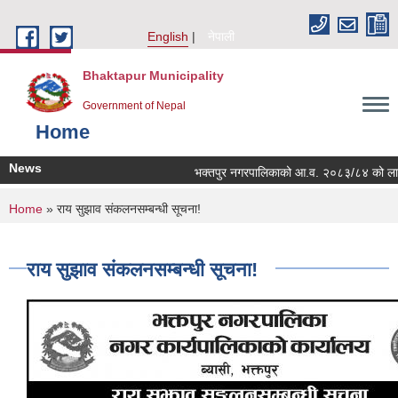
Skip to main content
English
नेपाली
Bhaktapur Municipality
Government of Nepal
Home
News
भक्तपुर नगरपालिकाको आ.व. २०८३/८४ को लागि नगरभ
You are here
Home
» राय सुझाव संकलनसम्बन्धी सूचना!
राय सुझाव संकलनसम्बन्धी सूचना!