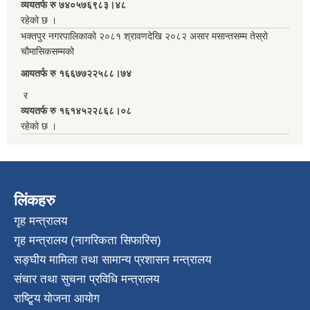
व्ययतर्फ रु ७४०५७६९८३।४८
रहेको छ ।
भक्तपुर नगरपालिकाको २०८१ श्रावणदेखि २०८२ असार मसान्तसम्म तेस्रो
चौमासिकसम्मको
आयतर्फ रु‌ १६६७७२२५८८।७४
र
व्ययतर्फ रु १६१४५२२८६८।०८
रहेको छ ।
लिंकहरु
गृह मन्त्रालय
गृह मन्त्रालय (नागरिकता सिफारिस)
सङ्घीय मामिला तथा सामान्य प्रशासन मन्त्रालय
संचार तथा सुचना प्रविधि मन्त्रालय
राष्टि्ृय योजना आयोग