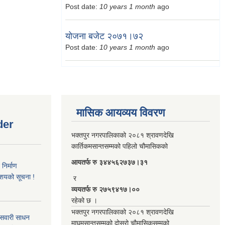
Post date:
10 years 1 month
ago
योजना बजेट २०७१।७२
Post date:
10 years 1 month
ago
मासिक आयव्यय विवरण
der
भक्तपुर नगरपालिकाको २०८१ श्रावणदेखि
कार्तिकमसान्तसम्मको पहिलो चौमासिकको
आयतर्फ रु‌ ३४४५६२७३७।३१
िर्माण
आशयको सूचना !
र
व्ययतर्फ रु २७५९४१७।००
रहेको छ ।
भक्तपुर नगरपालिकाको २०८१ श्रावणदेखि
 सवारी साधन
माघमसान्तसम्मको दोस्रो चौमासिकसम्मको