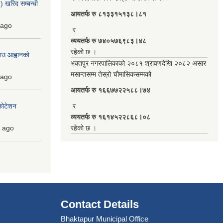
 खरिद सम्बन्धी
आयतर्फ रु‌ ८१३३१५१३८।८१
ago
र
व्ययतर्फ रु ७४०५७६९८३।४८
रहेको छ ।
ाउ आह्वानको
भक्तपुर नगरपालिकाको २०८१ श्रावणदेखि २०८२ असार
मसान्तसम्म तेस्रो चौमासिकसम्मको
ago
आयतर्फ रु‌ १६६७७२२५८८।७४
कोटेशन
र
व्ययतर्फ रु १६१४५२२८६८।०८
ago
रहेको छ ।
Contact Details
Bhaktapur Municipal Office