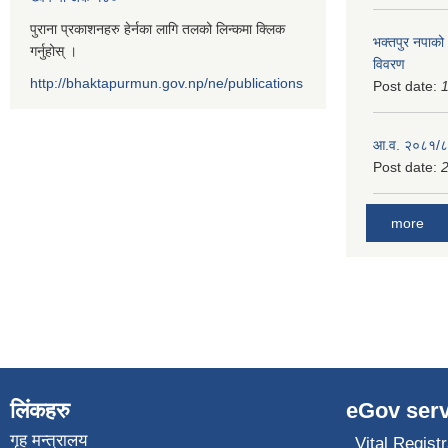
पुराना प्रकाशनहरु हेर्नका लागि तलको लिन्कमा क्लिक
भक्तपुर नपाको
गर्नुहोस् ।
विवरण
http://bhaktapurmun.gov.np/ne/publications
Post date:
1
आ.व. २०८१/८२
Post date:
2
more
लिंकहरु
eGov serv
गृह मन्त्रालय
Vital Registr