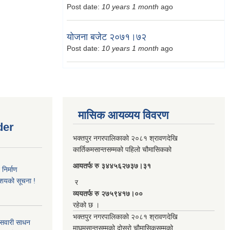
Post date:
10 years 1 month
ago
योजना बजेट २०७१।७२
Post date:
10 years 1 month
ago
मासिक आयव्यय विवरण
der
भक्तपुर नगरपालिकाको २०८१ श्रावणदेखि
कार्तिकमसान्तसम्मको पहिलो चौमासिकको
आयतर्फ रु‌ ३४४५६२७३७।३१
िर्माण
आशयको सूचना !
र
व्ययतर्फ रु २७५९४१७।००
रहेको छ ।
भक्तपुर नगरपालिकाको २०८१ श्रावणदेखि
 सवारी साधन
माघमसान्तसम्मको दोस्रो चौमासिकसम्मको