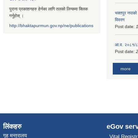
पुराना प्रकाशनहरु हेर्नका लागि तलको लिन्कमा क्लिक
भक्तपुर नपाको
गर्नुहोस् ।
विवरण
http://bhaktapurmun.gov.np/ne/publications
Post date:
1
आ.व. २०८१/८२
Post date:
2
more
लिंकहरु
eGov serv
गृह मन्त्रालय
Vital Registr