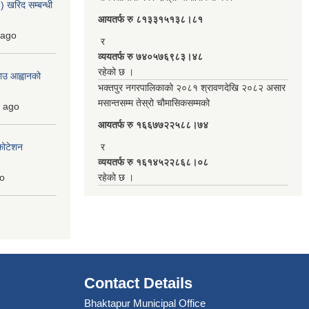
 खरिद सम्बन्धी
आयतर्फ रु‌ ८१३३१५१३८।८१
ago
र
व्ययतर्फ रु ७४०५७६९८३।४८
रहेको छ ।
ाउ आह्वानको
भक्तपुर नगरपालिकाको २०८१ श्रावणदेखि २०८२ असार
मसान्तसम्म तेस्रो चौमासिकसम्मको
ago
आयतर्फ रु‌ १६६७७२२५८८।७४
कोटेशन
र
व्ययतर्फ रु १६१४५२२८६८।०८
o
रहेको छ ।
Contact Details
Bhaktapur Municipal Office