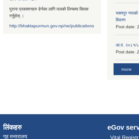
पुराना प्रकाशनहरु हेर्नका लागि तलको लिन्कमा क्लिक
भक्तपुर नपाको
गर्नुहोस् ।
विवरण
http://bhaktapurmun.gov.np/ne/publications
Post date:
1
आ.व. २०८१/८२
Post date:
2
more
लिंकहरु
eGov serv
गृह मन्त्रालय
Vital Registr