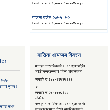
Post date:
10 years 1 month
ago
योजना बजेट २०७१।७२
Post date:
10 years 1 month
ago
मासिक आयव्यय विवरण
der
भक्तपुर नगरपालिकाको २०८१ श्रावणदेखि
कार्तिकमसान्तसम्मको पहिलो चौमासिकको
आयतर्फ रु‌ ३४४५६२७३७।३१
िर्माण
आशयको सूचना !
र
व्ययतर्फ रु २७५९४१७।००
रहेको छ ।
भक्तपुर नगरपालिकाको २०८१ श्रावणदेखि
 सवारी साधन
माघमसान्तसम्मको दोस्रो चौमासिकसम्मको