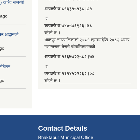
 खरिद सम्बन्धी
आयतर्फ रु‌ ८१३३१५१३८।८१
ago
र
व्ययतर्फ रु ७४०५७६९८३।४८
रहेको छ ।
ाउ आह्वानको
भक्तपुर नगरपालिकाको २०८१ श्रावणदेखि २०८२ असार
मसान्तसम्म तेस्रो चौमासिकसम्मको
go
आयतर्फ रु‌ १६६७७२२५८८।७४
कोटेशन
र
व्ययतर्फ रु १६१४५२२८६८।०८
go
रहेको छ ।
Contact Details
Bhaktapur Municipal Office