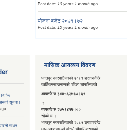
Post date:
10 years 1 month
ago
योजना बजेट २०७१।७२
Post date:
10 years 1 month
ago
मासिक आयव्यय विवरण
der
भक्तपुर नगरपालिकाको २०८१ श्रावणदेखि
कार्तिकमसान्तसम्मको पहिलो चौमासिकको
आयतर्फ रु‌ ३४४५६२७३७।३१
िर्माण
आशयको सूचना !
र
ago
व्ययतर्फ रु २७५९४१७।००
रहेको छ ।
भक्तपुर नगरपालिकाको २०८१ श्रावणदेखि
 सवारी साधन
माघमसान्तसम्मको दोस्रो चौमासिकसम्मको