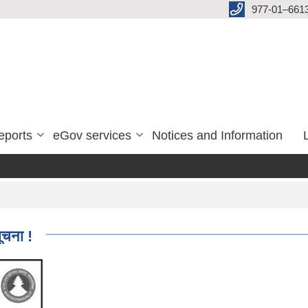
977-01–661
eports
eGov services
Notices and Information
ूचना !