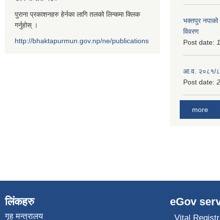
पुराना प्रकाशनहरु हेर्नका लागि तलको लिन्कमा क्लिक
भक्तपुर नपाको
गर्नुहोस् ।
विवरण
http://bhaktapurmun.gov.np/ne/publications
Post date:
1
आ.व. २०८१/८२
Post date:
2
more
लिंकहरु
eGov serv
गृह मन्त्रालय
Vital Registr