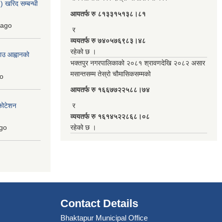
 खरिद सम्बन्धी
आयतर्फ रु‌ ८१३३१५१३८।८१
ago
र
व्ययतर्फ रु ७४०५७६९८३।४८
रहेको छ ।
ाउ आह्वानको
भक्तपुर नगरपालिकाको २०८१ श्रावणदेखि २०८२ असार
मसान्तसम्म तेस्रो चौमासिकसम्मको
o
आयतर्फ रु‌ १६६७७२२५८८।७४
कोटेशन
र
व्ययतर्फ रु १६१४५२२८६८।०८
go
रहेको छ ।
Contact Details
Bhaktapur Municipal Office