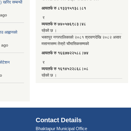
 खरिद सम्बन्धी
आयतर्फ रु‌ ८१३३१५१३८।८१
ago
र
व्ययतर्फ रु ७४०५७६९८३।४८
रहेको छ ।
ाउ आह्वानको
भक्तपुर नगरपालिकाको २०८१ श्रावणदेखि २०८२ असार
मसान्तसम्म तेस्रो चौमासिकसम्मको
ago
आयतर्फ रु‌ १६६७७२२५८८।७४
कोटेशन
र
व्ययतर्फ रु १६१४५२२८६८।०८
o
रहेको छ ।
Contact Details
Bhaktapur Municipal Office