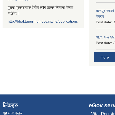
पुराना प्रकाशनहरु हेर्नका लागि तलको लिन्कमा क्लिक
भक्तपुर नपाको
गर्नुहोस् ।
विवरण
http://bhaktapurmun.gov.np/ne/publications
Post date:
1
आ.व. २०८१/८२
Post date:
2
more
लिंकहरु
eGov serv
गृह मन्त्रालय
Vital Registr