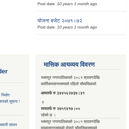
Post date:
10 years 1 month
ago
योजना बजेट २०७१।७२
Post date:
10 years 1 month
ago
मासिक आयव्यय विवरण
der
भक्तपुर नगरपालिकाको २०८१ श्रावणदेखि
कार्तिकमसान्तसम्मको पहिलो चौमासिकको
आयतर्फ रु‌ ३४४५६२७३७।३१
िर्माण
आशयको सूचना !
र
व्ययतर्फ रु २७५९४१७।००
रहेको छ ।
भक्तपुर नगरपालिकाको २०८१ श्रावणदेखि
 सवारी साधन
माघमसान्तसम्मको दोस्रो चौमासिकसम्मको