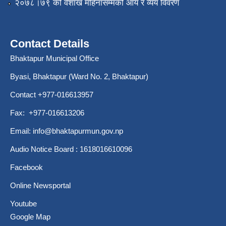
२०७८।७९ को वैशाख महिनासम्मको आय र व्यय विवरण
Contact Details
Bhaktapur Municipal Office
Byasi, Bhaktapur (Ward No. 2, Bhaktapur)
Contact +977-016613957
Fax: +977-016613206
Email:
info@bhaktapurmun.gov.np
Audio Notice Board : 1618016610096
Facebook
Online Newsportal
Youtube
Google Map