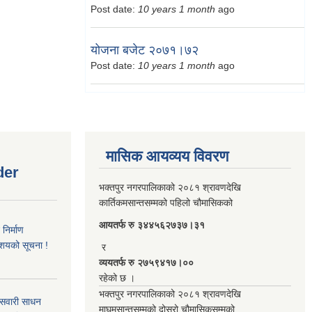
Post date:
10 years 1 month
ago
योजना बजेट २०७१।७२
Post date:
10 years 1 month
ago
मासिक आयव्यय विवरण
der
भक्तपुर नगरपालिकाको २०८१ श्रावणदेखि
कार्तिकमसान्तसम्मको पहिलो चौमासिकको
आयतर्फ रु‌ ३४४५६२७३७।३१
िर्माण
आशयको सूचना !
र
व्ययतर्फ रु २७५९४१७।००
रहेको छ ।
भक्तपुर नगरपालिकाको २०८१ श्रावणदेखि
 सवारी साधन
माघमसान्तसम्मको दोस्रो चौमासिकसम्मको