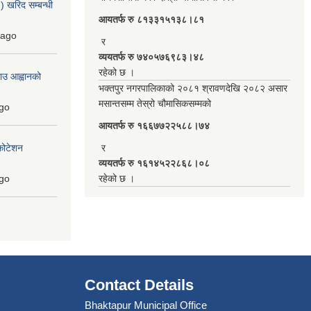
 खरिद सम्बन्धी
आयतर्फ रु‌ ८१३३१५१३८।८१
ago
र
व्ययतर्फ रु ७४०५७६९८३।४८
रहेको छ ।
ाउ आह्वानको
भक्तपुर नगरपालिकाको २०८१ श्रावणदेखि २०८२ असार
मसान्तसम्म तेस्रो चौमासिकसम्मको
go
आयतर्फ रु‌ १६६७७२२५८८।७४
कोटेशन
र
व्ययतर्फ रु १६१४५२२८६८।०८
go
रहेको छ ।
Contact Details
Bhaktapur Municipal Office