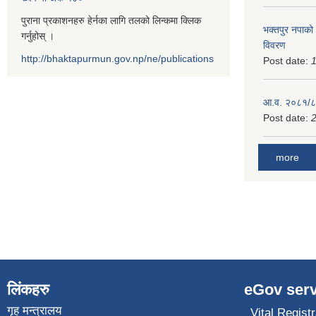
पुराना प्रकाशनहरु हेर्नका लागि तलको लिन्कमा क्लिक
भक्तपुर नपाको
गर्नुहोस् ।
विवरण
http://bhaktapurmun.gov.np/ne/publications
Post date:
1
आ.व. २०८१/८२
Post date:
2
more
लिंकहरु
eGov serv
गृह मन्त्रालय
Vital Registr