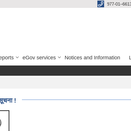
977-01–661
eports
eGov services
Notices and Information
 सूचना !