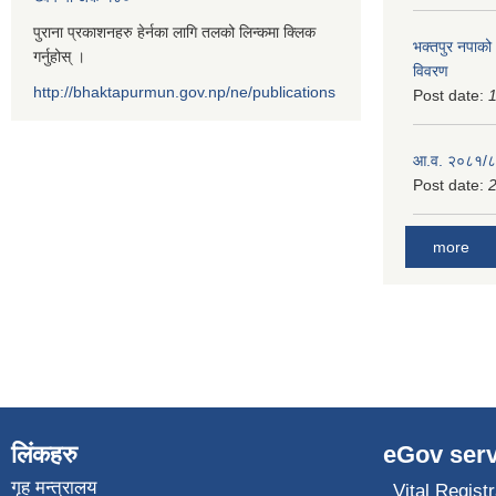
पुराना प्रकाशनहरु हेर्नका लागि तलको लिन्कमा क्लिक
भक्तपुर नपाको
गर्नुहोस् ।
विवरण
http://bhaktapurmun.gov.np/ne/publications
Post date:
1
आ.व. २०८१/८२
Post date:
2
more
लिंकहरु
eGov serv
गृह मन्त्रालय
Vital Registr