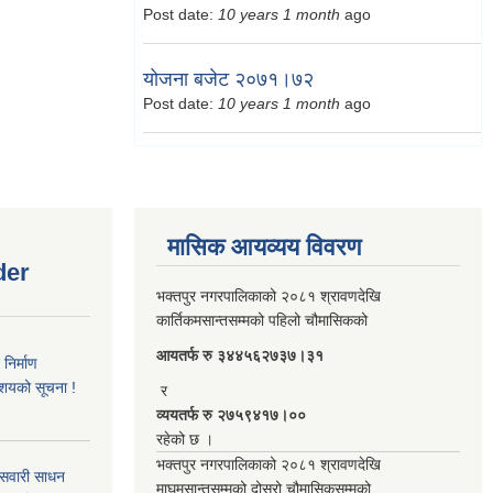
Post date:
10 years 1 month
ago
योजना बजेट २०७१।७२
Post date:
10 years 1 month
ago
मासिक आयव्यय विवरण
der
भक्तपुर नगरपालिकाको २०८१ श्रावणदेखि
कार्तिकमसान्तसम्मको पहिलो चौमासिकको
आयतर्फ रु‌ ३४४५६२७३७।३१
िर्माण
आशयको सूचना !
र
व्ययतर्फ रु २७५९४१७।००
रहेको छ ।
भक्तपुर नगरपालिकाको २०८१ श्रावणदेखि
 सवारी साधन
माघमसान्तसम्मको दोस्रो चौमासिकसम्मको