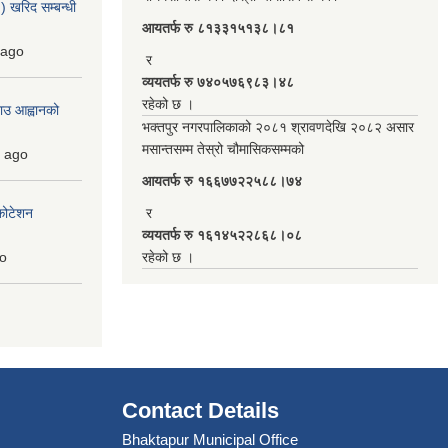
 खरिद सम्बन्धी
आयतर्फ रु‌ ८१३३१५१३८।८१
ago
र
व्ययतर्फ रु ७४०५७६९८३।४८
रहेको छ ।
ाउ आह्वानको
भक्तपुर नगरपालिकाको २०८१ श्रावणदेखि २०८२ असार
मसान्तसम्म तेस्रो चौमासिकसम्मको
ago
आयतर्फ रु‌ १६६७७२२५८८।७४
कोटेशन
र
व्ययतर्फ रु १६१४५२२८६८।०८
o
रहेको छ ।
Contact Details
Bhaktapur Municipal Office