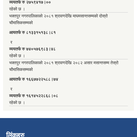
व्ययतर्फ रु २७५९४१७।००
रहेको छ ।
भक्तपुर नगरपालिकाको २०८१ श्रावणदेखि माघमसान्तसम्मको दोस्रो
चौमासिकसम्मको
आयतर्फ रु‌ ८१३३१५१३८।८१
र
व्ययतर्फ रु ७४०५७६९८३।४८
रहेको छ ।
भक्तपुर नगरपालिकाको २०८१ श्रावणदेखि २०८२ असार मसान्तसम्म तेस्रो
चौमासिकसम्मको
आयतर्फ रु‌ १६६७७२२५८८।७४
र
व्ययतर्फ रु १६१४५२२८६८।०८
रहेको छ ।
लिंकहरु