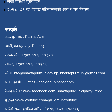
लेखा परिक्षण प्रतिवेदन
२०७८।७९ को वैशाख महिनासम्मको आय र व्यय विवरण
सम्पर्क
-भक्तपुर नगरपालिका कार्यालय
ब्यासी, भक्तपुर २ (साविक १०)
सम्पर्क फोन: +९७७ ०१ ६६१३९५७
फ्याक्स्: +९७७ ०१ ६६१३२०६
ईमेलः
info@bhaktapurmun.gov.np
,
bhaktapurmuni@gmail.com
अनलाईन पोर्टल:
https://bhaktapurkhabar.com
फेसबुक पेज :
www.facebook.com/BhaktapurMunicipalityOffice
यु ट्युव :
www.youtube.com/@BktmunYoutube
अडियो सूचना (अडियो नोटिस नं.): १६१८०१६६१००९६