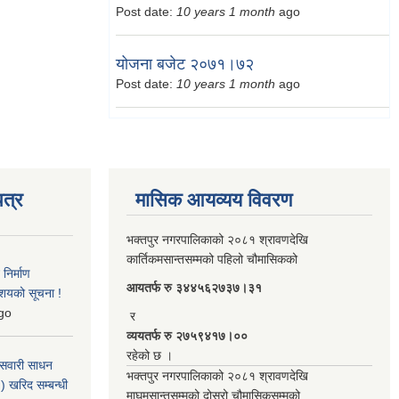
Post date:
10 years 1 month
ago
योजना बजेट २०७१।७२
Post date:
10 years 1 month
ago
त्र
मासिक आयव्यय विवरण
भक्तपुर नगरपालिकाको २०८१ श्रावणदेखि
कार्तिकमसान्तसम्मको पहिलो चौमासिकको
िर्माण
आयतर्फ रु‌ ३४४५६२७३७।३१
आशयको सूचना !
go
र
व्ययतर्फ रु २७५९४१७।००
रहेको छ ।
 सवारी साधन
भक्तपुर नगरपालिकाको २०८१ श्रावणदेखि
 खरिद सम्बन्धी
माघमसान्तसम्मको दोस्रो चौमासिकसम्मको