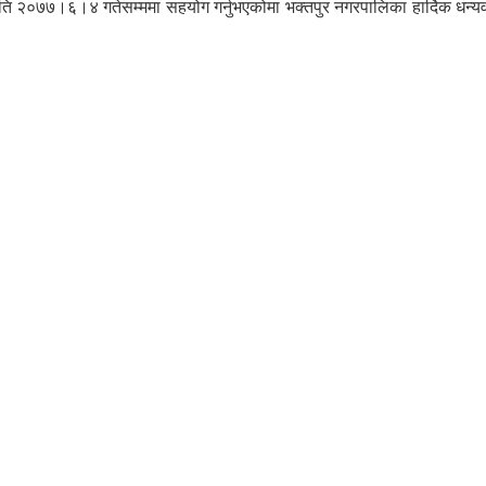
मिति २०७७।६।४ गतेसम्ममा सहयोग गर्नुभएकोमा भक्तपुर नगरपालिका हार्दिक धन्यवा