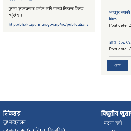
पुराना प्रकाशनहरु हेर्नका लागि तलको लिन्कमा क्लिक
भक्तपुर नपाको
गर्नुहोस् ।
विवरण
http://bhaktapurmun.gov.np/ne/publications
Post date:
1
आ.व. २०८१/८२
Post date:
2
अन्य
लिंकहरु
विधुतीय शुस
गृह मन्त्रालय
घटना दर्ता
गृह मन्त्रालय (नागरिकता सिफारिस)