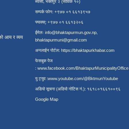
ब्यासी, भक्तपुर २ (साविक १०)
सम्पर्क फोन: +९७७ ०१ ६६१३९५७
फ्याक्स्: +९७७ ०१ ६६१३२०६
ईमेलः
info@bhaktapurmun.gov.np
,
ो आय र व्यय
bhaktapurmuni@gmail.com
अनलाईन पोर्टल:
https://bhaktapurkhabar.com
फेसबुक पेज
:
www.facebook.com/BhaktapurMunicipalityOffice
यु ट्युव :
www.youtube.com/@BktmunYoutube
अडियो सूचना (अडियो नोटिस नं.): १६१८०१६६१००९६
Google Map