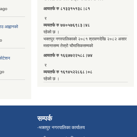
ago
आयतर्फ रु‌ ८१३३१५१३८।८१
र
व्ययतर्फ रु ७४०५७६९८३।४८
ाउ आह्वानको
रहेको छ ।
भक्तपुर नगरपालिकाको २०८१ श्रावणदेखि २०८२ असार
o
मसान्तसम्म तेस्रो चौमासिकसम्मको
आयतर्फ रु‌ १६६७७२२५८८।७४
कोटेशन
र
go
व्ययतर्फ रु १६१४५२२८६८।०८
रहेको छ ।
सम्पर्क
-भक्तपुर नगरपालिका कार्यालय