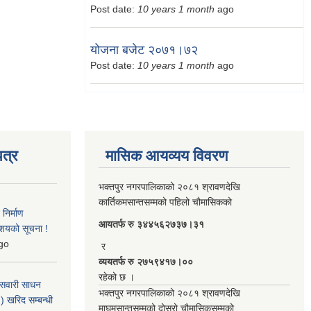
Post date:
10 years 1 month
ago
योजना बजेट २०७१।७२
Post date:
10 years 1 month
ago
त्र
मासिक आयव्यय विवरण
भक्तपुर नगरपालिकाको २०८१ श्रावणदेखि
कार्तिकमसान्तसम्मको पहिलो चौमासिकको
िर्माण
आयतर्फ रु‌ ३४४५६२७३७।३१
आशयको सूचना !
go
र
व्ययतर्फ रु २७५९४१७।००
रहेको छ ।
 सवारी साधन
भक्तपुर नगरपालिकाको २०८१ श्रावणदेखि
 खरिद सम्बन्धी
माघमसान्तसम्मको दोस्रो चौमासिकसम्मको