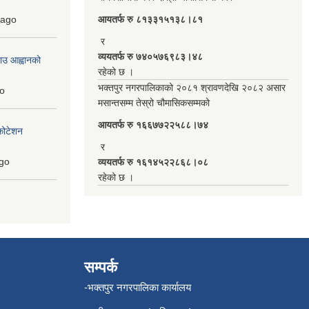
ago
आयतर्फ रु‌ ८१३३१५१३८।८१
र
व्ययतर्फ रु ७४०५७६९८३।४८
ाउ आह्वानको
रहेको छ ।
भक्तपुर नगरपालिकाको २०८१ श्रावणदेखि २०८२ असार
o
मसान्तसम्म तेस्रो चौमासिकसम्मको
आयतर्फ रु‌ १६६७७२२५८८।७४
कोटेशन
र
go
व्ययतर्फ रु १६१४५२२८६८।०८
रहेको छ ।
सम्पर्क
-भक्तपुर नगरपालिका कार्यालय