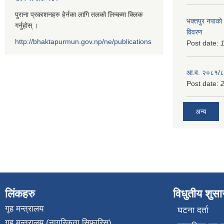
पुराना प्रकाशनहरु हेर्नका लागि तलको लिन्कमा क्लिक
भक्तपुर नपाको
गर्नुहोस् ।
विवरण
http://bhaktapurmun.gov.np/ne/publications
Post date:
1
आ.व. २०८१/८२
Post date:
2
अन्य
लिंकहरु
विधुतीय शुस
गृह मन्त्रालय
घटना दर्ता
गृह मन्त्रालय (नागरिकता सिफारिस)