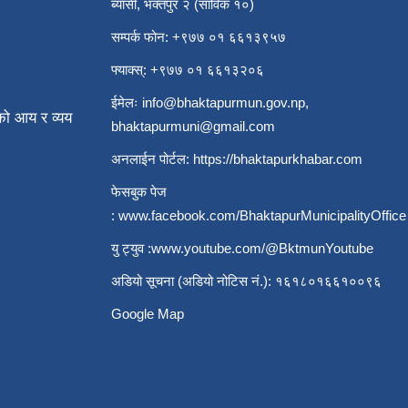
ब्यासी, भक्तपुर २ (साविक १०)
सम्पर्क फोन: +९७७ ०१ ६६१३९५७
फ्याक्स्: +९७७ ०१ ६६१३२०६
ईमेलः
info@bhaktapurmun.gov.np
,
ो आय र व्यय
bhaktapurmuni@gmail.com
अनलाईन पोर्टल:
https://bhaktapurkhabar.com
फेसबुक पेज
:
www.facebook.com/BhaktapurMunicipalityOffice
यु ट्युव :
www.youtube.com/@BktmunYoutube
अडियो सूचना (अडियो नोटिस नं.): १६१८०१६६१००९६
Google Map