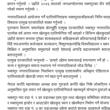
ज्ञापन गर्नुभयो । उहाँले २०४६ सालको जनआन्दोलनमा भक्तपुरका वीर स
गरेको स्मरण गर्नुभयो ।
नगरपालिकाले आयोजना गर्ने प्रतियोगिताहरू भक्तपुरवासीहरूको निम्ति मात्र नभ
विश्वास प्रमुख प्रजापतिले व्यक्त गर्नुभयो ।
पुरस्कार वितरण समारोहमा बोल्नुहुँदै प्रमुख प्रजापतिले भक्तपुर नगरपा
प्रत्येक वर्ष अन्तर नगर खेलकुद प्रतियोगिता गर्दै आएको र विभिन्न खेलकुद
उहाँले शासन सत्तामा पुगेका शासकहरूले सहिदहरूको बलिदानलाई बिर्सेको र
दिंदै नपाअन्तर्गत कलेजहरू सञ्चालन, शिशुस्याहारदेखि विश्वविद्यालय र ख्
शिक्षित र अनुशासित समुदायले मात्रै देशलाई अगाडि बढाउनसक्ने बताउनुह
बताउनुभयो ।
प्रमुख प्रजापतिले भन्नुभयो – ‘हाम्रो उद्देश्य समाजलाई रुपान्तरण गर्ने ह
सभ्य र सुसंस्कृत समाज स्थापना गर्न नगरपालिकाले जोड दिनेछ ।’
भक्तपुर नगरपालिकाका निवर्तमान प्रमुख प्रशासकीय अधिकृत रोहितराज 
प्रतिभाशाली खेलाडी तयार गर्न मद्दत पुग्ने बताउनुभयो ।
नेपाल कराँते महासंघका अध्यक्ष दावा गुरुङले कराँते खेल निकै लोकप्रिय 
अनुशासित युवा तयार गर्न खेलकुद प्रतियोगिताले महत्त्वपूर्ण योगदान पुर्‍याउन
भक्तपुर नपा वडा नं. १ का वडाध्यक्ष एवम् युवा तथा खेलकुद समितिका संयो
र भक्तपुरमा इन्डोर र आउटडोर खेलकुद भवन र खेलमैदान निर्माण गर्ने योजन
भक्तपुर नपा वडा नं. ७ का वडाअध्यक्ष उकेश कवांले शासक दलहरूले सहिदहरू