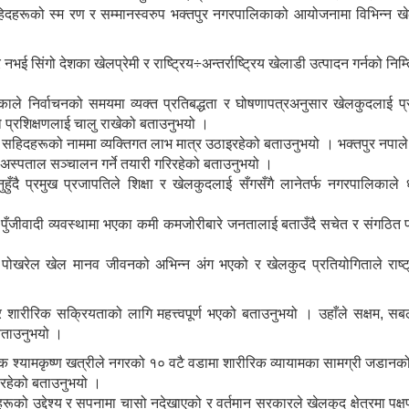
हिदहरूको स्म रण र सम्मानस्वरुप भक्तपुर नगरपालिकाको आयोजनामा विभिन्न
ई सिंगो देशका खेलप्रेमी र राष्ट्रिय÷अन्तर्राष्ट्रिय खेलाडी उत्पादन गर्नको निम्
लिकाले निर्वाचनको समयमा व्यक्त प्रतिबद्धता र घोषणापत्रअनुसार खेलकुदलाई प्
को प्रशिक्षणलाई चालु राखेको बताउनुभयो ।
 सहिदहरूको नाममा व्यक्तिगत लाभ मात्र उठाइरहेको बताउनुभयो । भक्तपुर नपाले
वप अस्पताल सञ्चालन गर्ने तयारी गरिरहेको बताउनुभयो ।
ुँदै प्रमुख प्रजापतिले शिक्षा र खेलकुदलाई सँगसँगै लानेतर्फ नगरपालिकाले 
ो । पुँजीवादी व्यवस्थामा भएका कमी कमजोरीबारे जनतालाई बताउँदै सचेत र संगठित प
पोखरेल खेल मानव जीवनको अभिन्न अंग भएको र खेलकुद प्रतियोगिताले राष्ट
र शारीरिक सक्रियताको लागि महत्त्वपूर्ण भएको बताउनुभयो । उहाँले सक्षम, सबल
े बताउनुभयो ।
जक श्यामकृष्ण खत्रीले नगरको १० वटै वडामा शारीरिक व्यायामका सामग्री जडानको
ा रहेको बताउनुभयो ।
को उद्देश्य र सपनामा चासो नदेखाएको र वर्तमान सरकारले खेलकुद क्षेत्रमा पक्ष