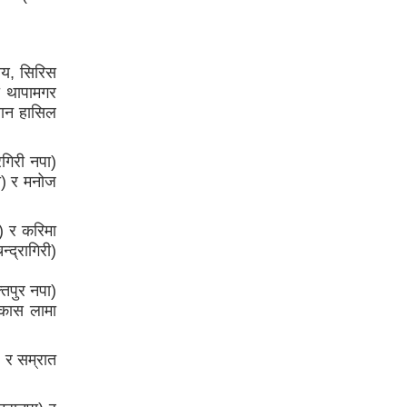
तीय, सिरिस
ा थापामगर
्थान हासिल
रगिरी नपा)
पा) र मनोज
ा) र करिमा
द्रागिरी)
्तपुर नपा)
िकास लामा
) र सम्रात