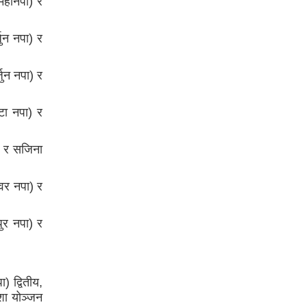
 महानपा) र
ुन नपा) र
जुन नपा) र
टा नपा) र
) र सजिना
्वर नपा) र
पुर नपा) र
) द्वितीय,
शा योञ्जन