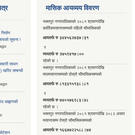
त्र
मासिक आयव्यय विवरण
भक्तपुर नगरपालिकाको २०८१ श्रावणदेखि
कार्तिकमसान्तसम्मको पहिलो चौमासिकको
िर्माण
आयतर्फ रु‌ ३४४५६२७३७।३१
आशयको सूचना !
ago
र
व्ययतर्फ रु २७५९४१७।००
रहेको छ ।
 सवारी साधन
भक्तपुर नगरपालिकाको २०८१ श्रावणदेखि
 खरिद सम्बन्धी
माघमसान्तसम्मको दोस्रो चौमासिकसम्मको
ago
आयतर्फ रु‌ ८१३३१५१३८।८१
र
व्ययतर्फ रु ७४०५७६९८३।४८
ाउ आह्वानको
रहेको छ ।
भक्तपुर नगरपालिकाको २०८१ श्रावणदेखि २०८२ असार
o
मसान्तसम्म तेस्रो चौमासिकसम्मको
आयतर्फ रु‌ १६६७७२२५८८।७४
कोटेशन