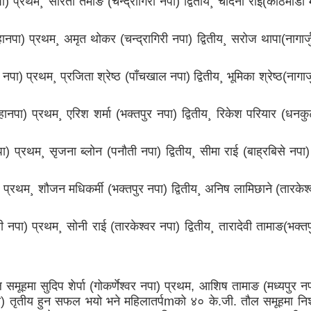
) प्रथम¸ सरिता तमाङ (चन्द्रागिरी नपा) द्वितीय¸ चाँदनी राई(काठमाडौ
पा) प्रथम¸ अमृत थोकर (चन्द्रागिरी नपा) द्वितीय¸ सरोज थापा(नागार्ज
ा) प्रथम¸ प्रजिता श्रेष्ठ (पाँचखाल नपा) द्वितीय¸ भूमिका श्रेष्ठ(नागार्
ानपा) प्रथम¸ एरिश शर्मा (भक्तपुर नपा) द्वितीय¸ रिकेश परियार (धनकु
) प्रथम¸ सृजना ब्लोन (पनौती नपा) द्वितीय¸ सीमा राई (बाह्रबिसे नपा
 प्रथम¸ शौजन मधिकर्मी (भक्तपुर नपा) द्वितीय¸ अनिष लामिछाने (तारकेश
 नपा) प्रथम¸ सोनी राई (तारकेश्वर नपा) द्वितीय¸ तारादेवी तामाङ(भक्त
समूहमा सुदिप शेर्पा (गोकर्णेश्वर नपा) प्रथम, आशिष तामाङ (मध्यपुर नपा
 नपा) तृतीय हुन सफल भयो भने महिलातर्पmको ४० के.जी. तौल समूहमा नि