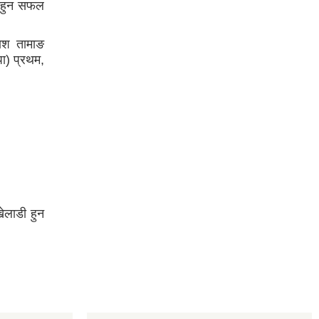
ीय हुन सफल
काश तामाङ
पा) प्रथम,
खेलाडी हुन