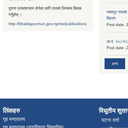
पुराना प्रकाशनहरु हेर्नका लागि तलको लिन्कमा क्लिक
भक्तपुर नपाको
गर्नुहोस् ।
विवरण
http://bhaktapurmun.gov.np/ne/publications
Post date:
1
आ.व. २०८१/८२
Post date:
2
अन्य
लिंकहरु
विधुतीय शुस
गृह मन्त्रालय
घटना दर्ता
गृह मन्त्रालय (नागरिकता सिफारिस)