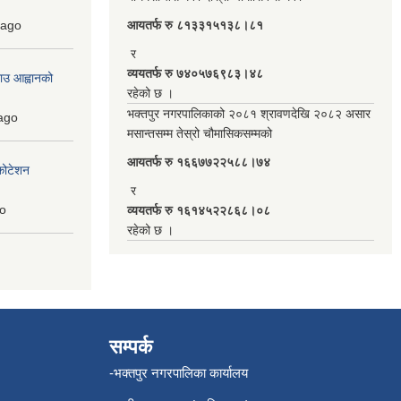
ago
आयतर्फ रु‌ ८१३३१५१३८।८१
र
व्ययतर्फ रु ७४०५७६९८३।४८
ाउ आह्वानको
रहेको छ ।
भक्तपुर नगरपालिकाको २०८१ श्रावणदेखि २०८२ असार
ago
मसान्तसम्म तेस्रो चौमासिकसम्मको
आयतर्फ रु‌ १६६७७२२५८८।७४
कोटेशन
र
o
व्ययतर्फ रु १६१४५२२८६८।०८
रहेको छ ।
सम्पर्क
-भक्तपुर नगरपालिका कार्यालय