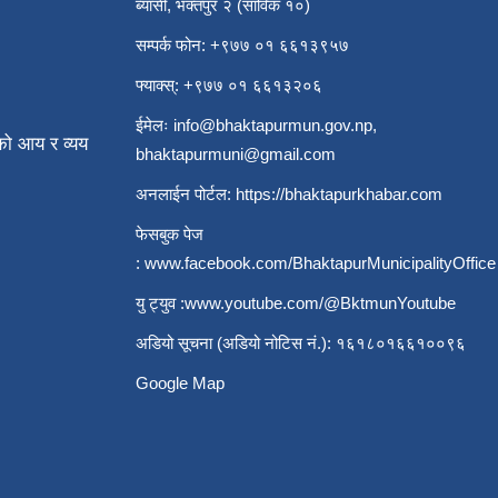
ब्यासी, भक्तपुर २ (साविक १०)
सम्पर्क फोन: +९७७ ०१ ६६१३९५७
फ्याक्स्: +९७७ ०१ ६६१३२०६
ईमेलः
info@bhaktapurmun.gov.np
,
ो आय र व्यय
bhaktapurmuni@gmail.com
अनलाईन पोर्टल:
https://bhaktapurkhabar.com
फेसबुक पेज
:
www.facebook.com/BhaktapurMunicipalityOffice
यु ट्युव :
www.youtube.com/@BktmunYoutube
अडियो सूचना (अडियो नोटिस नं.): १६१८०१६६१००९६
Google Map