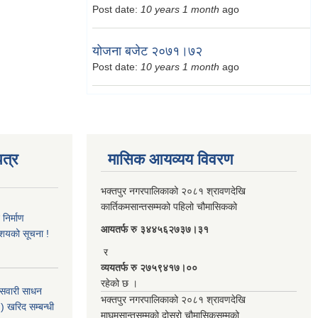
Post date:
10 years 1 month
ago
योजना बजेट २०७१।७२
Post date:
10 years 1 month
ago
त्र
मासिक आयव्यय विवरण
भक्तपुर नगरपालिकाको २०८१ श्रावणदेखि
कार्तिकमसान्तसम्मको पहिलो चौमासिकको
िर्माण
आयतर्फ रु‌ ३४४५६२७३७।३१
आशयको सूचना !
र
व्ययतर्फ रु २७५९४१७।००
रहेको छ ।
 सवारी साधन
भक्तपुर नगरपालिकाको २०८१ श्रावणदेखि
 खरिद सम्बन्धी
माघमसान्तसम्मको दोस्रो चौमासिकसम्मको