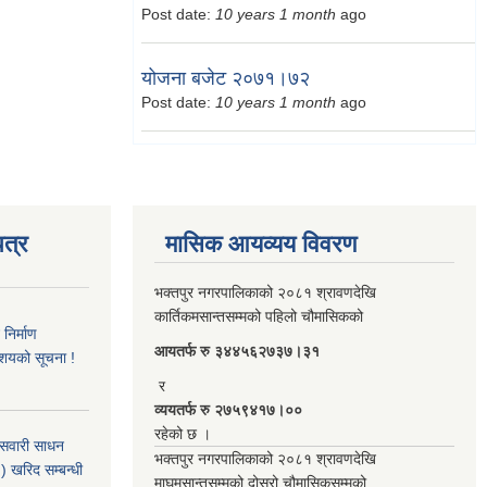
Post date:
10 years 1 month
ago
योजना बजेट २०७१।७२
Post date:
10 years 1 month
ago
त्र
मासिक आयव्यय विवरण
भक्तपुर नगरपालिकाको २०८१ श्रावणदेखि
कार्तिकमसान्तसम्मको पहिलो चौमासिकको
िर्माण
आयतर्फ रु‌ ३४४५६२७३७।३१
आशयको सूचना !
र
व्ययतर्फ रु २७५९४१७।००
रहेको छ ।
 सवारी साधन
भक्तपुर नगरपालिकाको २०८१ श्रावणदेखि
 खरिद सम्बन्धी
माघमसान्तसम्मको दोस्रो चौमासिकसम्मको