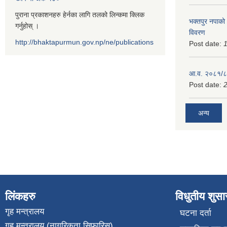
पुराना प्रकाशनहरु हेर्नका लागि तलको लिन्कमा क्लिक
भक्तपुर नपाको
गर्नुहोस् ।
विवरण
http://bhaktapurmun.gov.np/ne/publications
Post date:
1
आ.व. २०८१/८२
Post date:
2
अन्य
लिंकहरु
विधुतीय शुस
गृह मन्त्रालय
घटना दर्ता
गृह मन्त्रालय (नागरिकता सिफारिस)