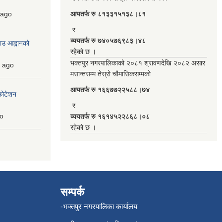
ago
आयतर्फ रु‌ ८१३३१५१३८।८१
र
व्ययतर्फ रु ७४०५७६९८३।४८
ाउ आह्वानको
रहेको छ ।
भक्तपुर नगरपालिकाको २०८१ श्रावणदेखि २०८२ असार
ago
मसान्तसम्म तेस्रो चौमासिकसम्मको
आयतर्फ रु‌ १६६७७२२५८८।७४
कोटेशन
र
o
व्ययतर्फ रु १६१४५२२८६८।०८
रहेको छ ।
सम्पर्क
-भक्तपुर नगरपालिका कार्यालय