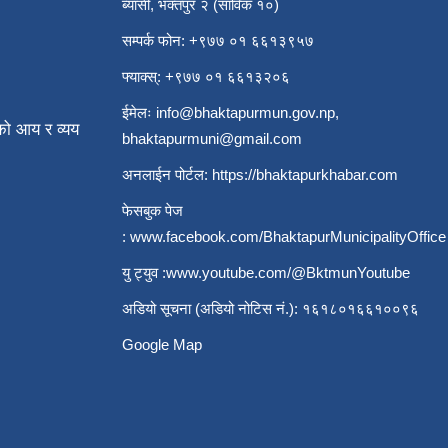
ब्यासी, भक्तपुर २ (साविक १०)
सम्पर्क फोन: +९७७ ०१ ६६१३९५७
फ्याक्स्: +९७७ ०१ ६६१३२०६
ईमेलः
info@bhaktapurmun.gov.np
,
ो आय र व्यय
bhaktapurmuni@gmail.com
अनलाईन पोर्टल:
https://bhaktapurkhabar.com
फेसबुक पेज
:
www.facebook.com/BhaktapurMunicipalityOffice
यु ट्युव :
www.youtube.com/@BktmunYoutube
अडियो सूचना (अडियो नोटिस नं.): १६१८०१६६१००९६
Google Map