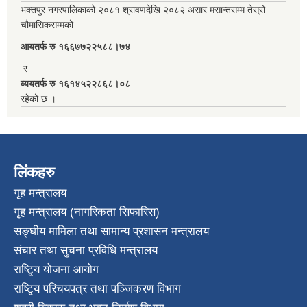
भक्तपुर नगरपालिकाको २०८१ श्रावणदेखि २०८२ असार मसान्तसम्म तेस्रो
चौमासिकसम्मको
आयतर्फ रु‌ १६६७७२२५८८।७४
र
व्ययतर्फ रु १६१४५२२८६८।०८
रहेको छ ।
लिंकहरु
गृह मन्त्रालय
गृह मन्त्रालय (नागरिकता सिफारिस)
सङ्घीय मामिला तथा सामान्य प्रशासन मन्त्रालय
संचार तथा सुचना प्रविधि मन्त्रालय
राष्टि्ृय योजना आयोग
राष्टि्ृय परिचयपत्र तथा पञ्जिकरण विभाग