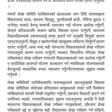
ढंगले परिचयपत्र वितरण गर्न यो कार्यविधि तयार पारेको प्रस्ट पार्नुभयो
।
त्यस्तै लेखा समिति प्रतिवेदनको छलफलमा भाग लिंदै सभासद्हरू
शिवप्रसाद बाला, बलराम न्हिसुतु, तुल्सीलक्ष्मी बाटी, गोविन्द दुवाल र
राजेन्द्र माकले बेरुजु सम्बन्धी पत्राचार गर्दा योजना उल्लेख गर्नुपर्ने,
दोस्रो घटिवालासँग सामान खरिद विषयमा प्रस्ट पार्नुपर्ने, चारजना
विद्यार्थीहरूमध्ये एकजनालाई मात्र इन्टर्न गर्न अनुमति दिनुको कारण
प्रस्ट्याउनुपर्ने, विद्युत र खानेपानीको महसुलमा जरिवाना तिर्नुपर्ने कारण
प्रस्ट पार्नुपर्ने, आधा भन्दा बढी संस्थागत विद्यालयहरूले लेखा परीक्षण
नगराउनुको कारण प्रस्ट पार्नुपर्ने, नपाबाट सिफारिस गरिएका लेखा
परीक्षकबाट लेखा परीक्षण नगराउने विद्यालयहरूको नाम उल्लेख गर्नुपर्ने
र प्राविधिक कारणले योजना सञ्चालन गर्न नसकिएका योजनाहरूको
बेरुजुलाई व्यवहारिक रुपमा समाधान गर्नुपर्नेलगायतका सुझाव व्यक्त
गर्नुभयो ।
लेखा समितिको प्रतिवेदनमाथि सभासद्हरूले उठाउनुभएको विषयमा
लेखा समितिका संयोजक हरिप्रसाद बासुकलाले स्पष्ट पार्दै जिम्मेवार
व्यक्तिहरूले समयमै पेश्की फछ्र्योट गर्नुपर्ने, एकजना विद्यार्थी इन्टर्न गर्न
उपस्थित भएको, नगरपालिकाबाट सूचना पठाउनुभन्दा अगाडि नै केही
संस्थागत विद्यालयहरूले लेखा परीक्षण गराइसकेको, एकैजना लेखा
परीक्षकले दुई वा दुईभन्दा बढी विद्यालयमा लेखा परीक्षण गर्न सकिने,