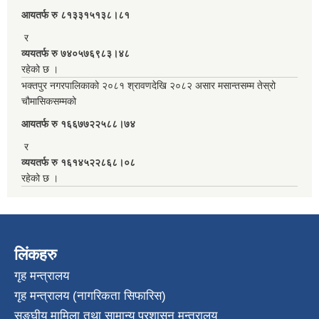
आयतर्फ रु‌ ८१३३१५१३८।८१
र
व्ययतर्फ रु ७४०५७६९८३।४८
रहेको छ ।
भक्तपुर नगरपालिकाको २०८१ श्रावणदेखि २०८२ असार मसान्तसम्म तेस्रो
चौमासिकसम्मको
आयतर्फ रु‌ १६६७७२२५८८।७४
र
व्ययतर्फ रु १६१४५२२८६८।०८
रहेको छ ।
लिंकहरु
गृह मन्त्रालय
गृह मन्त्रालय (नागरिकता सिफारिस)
सङ्घीय मामिला तथा सामान्य प्रशासन मन्त्रालय