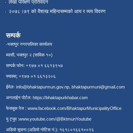
लेखा परिक्षण प्रतिवेदन
२०७८।७९ को वैशाख महिनासम्मको आय र व्यय विवरण
सम्पर्क
-भक्तपुर नगरपालिका कार्यालय
ब्यासी, भक्तपुर २ (साविक १०)
सम्पर्क फोन: +९७७ ०१ ६६१३९५७
फ्याक्स्: +९७७ ०१ ६६१३२०६
ईमेलः
info@bhaktapurmun.gov.np
,
bhaktapurmuni@gmail.com
अनलाईन पोर्टल:
https://bhaktapurkhabar.com
फेसबुक पेज :
www.facebook.com/BhaktapurMunicipalityOffice
यु ट्युव :
www.youtube.com/@BktmunYoutube
अडियो सूचना (अडियो नोटिस नं.): १६१८०१६६१००९६