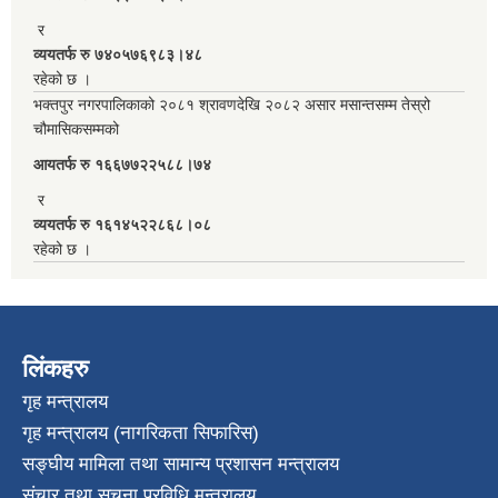
र
व्ययतर्फ रु ७४०५७६९८३।४८
रहेको छ ।
भक्तपुर नगरपालिकाको २०८१ श्रावणदेखि २०८२ असार मसान्तसम्म तेस्रो
चौमासिकसम्मको
आयतर्फ रु‌ १६६७७२२५८८।७४
र
व्ययतर्फ रु १६१४५२२८६८।०८
रहेको छ ।
लिंकहरु
गृह मन्त्रालय
गृह मन्त्रालय (नागरिकता सिफारिस)
सङ्घीय मामिला तथा सामान्य प्रशासन मन्त्रालय
संचार तथा सुचना प्रविधि मन्त्रालय