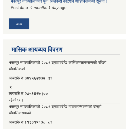
भक्तपुर नगरपालिकाको पुनः सिलबन्दी कोटेशन आव्हानसम्बन्धी सूचना !
Post date:
4 months 1 day
ago
अन्य
मासिक आयव्यय विवरण
भक्तपुर नगरपालिकाको २०८१ श्रावणदेखि कार्तिकमसान्तसम्मको पहिलो
चौमासिकको
आयतर्फ रु‌ ३४४५६२७३७।३१
र
व्ययतर्फ रु २७५९४१७।००
रहेको छ ।
भक्तपुर नगरपालिकाको २०८१ श्रावणदेखि माघमसान्तसम्मको दोस्रो
चौमासिकसम्मको
आयतर्फ रु‌ ८१३३१५१३८।८१