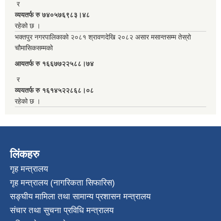
र
व्ययतर्फ रु ७४०५७६९८३।४८
रहेको छ ।
भक्तपुर नगरपालिकाको २०८१ श्रावणदेखि २०८२ असार मसान्तसम्म तेस्रो
चौमासिकसम्मको
आयतर्फ रु‌ १६६७७२२५८८।७४
र
व्ययतर्फ रु १६१४५२२८६८।०८
रहेको छ ।
लिंकहरु
गृह मन्त्रालय
गृह मन्त्रालय (नागरिकता सिफारिस)
सङ्घीय मामिला तथा सामान्य प्रशासन मन्त्रालय
संचार तथा सुचना प्रविधि मन्त्रालय