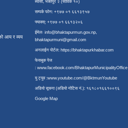
ब्यासी, भक्तपुर २ (साविक १०)
सम्पर्क फोन: +९७७ ०१ ६६१३९५७
फ्याक्स्: +९७७ ०१ ६६१३२०६
ईमेलः
info@bhaktapurmun.gov.np
,
ो आय र व्यय
bhaktapurmuni@gmail.com
अनलाईन पोर्टल:
https://bhaktapurkhabar.com
फेसबुक पेज
:
www.facebook.com/BhaktapurMunicipalityOffice
यु ट्युव :
www.youtube.com/@BktmunYoutube
अडियो सूचना (अडियो नोटिस नं.): १६१८०१६६१००९६
Google Map