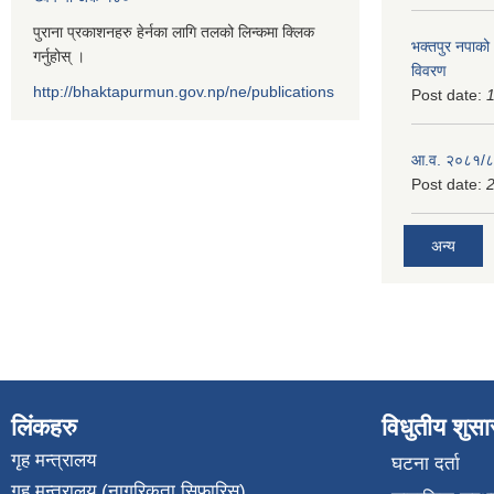
पुराना प्रकाशनहरु हेर्नका लागि तलको लिन्कमा क्लिक
भक्तपुर नपाको
गर्नुहोस् ।
विवरण
http://bhaktapurmun.gov.np/ne/publications
Post date:
1
आ.व. २०८१/८२
Post date:
2
अन्य
लिंकहरु
विधुतीय शुस
गृह मन्त्रालय
घटना दर्ता
गृह मन्त्रालय (नागरिकता सिफारिस)