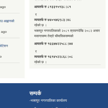
ago
आयतर्फ रु‌ ८१३३१५१३८।८१
र
व्ययतर्फ रु ७४०५७६९८३।४८
ाउ आह्वानको
रहेको छ ।
भक्तपुर नगरपालिकाको २०८१ श्रावणदेखि २०८२ असार
ago
मसान्तसम्म तेस्रो चौमासिकसम्मको
आयतर्फ रु‌ १६६७७२२५८८।७४
कोटेशन
र
o
व्ययतर्फ रु १६१४५२२८६८।०८
रहेको छ ।
सम्पर्क
-भक्तपुर नगरपालिका कार्यालय