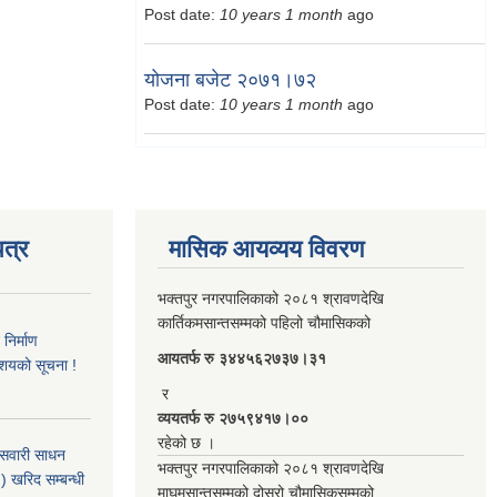
Post date:
10 years 1 month
ago
योजना बजेट २०७१।७२
Post date:
10 years 1 month
ago
त्र
मासिक आयव्यय विवरण
भक्तपुर नगरपालिकाको २०८१ श्रावणदेखि
कार्तिकमसान्तसम्मको पहिलो चौमासिकको
िर्माण
आयतर्फ रु‌ ३४४५६२७३७।३१
आशयको सूचना !
र
व्ययतर्फ रु २७५९४१७।००
रहेको छ ।
 सवारी साधन
भक्तपुर नगरपालिकाको २०८१ श्रावणदेखि
 खरिद सम्बन्धी
माघमसान्तसम्मको दोस्रो चौमासिकसम्मको