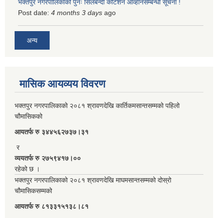
भक्तपुर नगरपालिकाको पुनः सिलबन्दी कोटेशन आव्हानसम्बन्धी सूचना !
Post date:
4 months 3 days
ago
अन्य
मासिक आयव्यय विवरण
भक्तपुर नगरपालिकाको २०८१ श्रावणदेखि कार्तिकमसान्तसम्मको पहिलो
चौमासिकको
आयतर्फ रु‌ ३४४५६२७३७।३१
र
व्ययतर्फ रु २७५९४१७।००
रहेको छ ।
भक्तपुर नगरपालिकाको २०८१ श्रावणदेखि माघमसान्तसम्मको दोस्रो
चौमासिकसम्मको
आयतर्फ रु‌ ८१३३१५१३८।८१