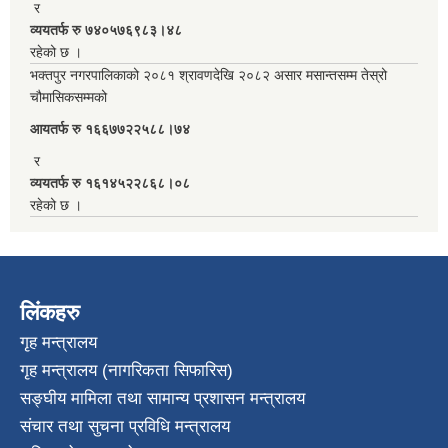
र
व्ययतर्फ रु ७४०५७६९८३।४८
रहेको छ ।
भक्तपुर नगरपालिकाको २०८१ श्रावणदेखि २०८२ असार मसान्तसम्म तेस्रो
चौमासिकसम्मको
आयतर्फ रु‌ १६६७७२२५८८।७४
र
व्ययतर्फ रु १६१४५२२८६८।०८
रहेको छ ।
लिंकहरु
गृह मन्त्रालय
गृह मन्त्रालय (नागरिकता सिफारिस)
सङ्घीय मामिला तथा सामान्य प्रशासन मन्त्रालय
संचार तथा सुचना प्रविधि मन्त्रालय