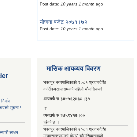
Post date:
10 years 1 month
ago
योजना बजेट २०७१।७२
Post date:
10 years 1 month
ago
मासिक आयव्यय विवरण
der
भक्तपुर नगरपालिकाको २०८१ श्रावणदेखि
कार्तिकमसान्तसम्मको पहिलो चौमासिकको
आयतर्फ रु‌ ३४४५६२७३७।३१
िर्माण
आशयको सूचना !
र
व्ययतर्फ रु २७५९४१७।००
रहेको छ ।
भक्तपुर नगरपालिकाको २०८१ श्रावणदेखि
 सवारी साधन
माघमसान्तसम्मको दोस्रो चौमासिकसम्मको