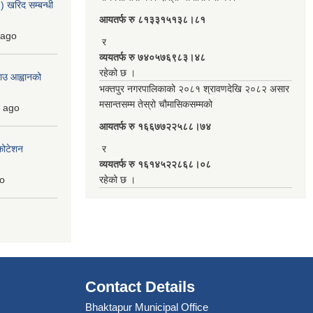
 खरिद सम्बन्धी
आयतर्फ रु‌ ८१३३१५१३८।८१
ago
र
व्ययतर्फ रु ७४०५७६९८३।४८
रहेको छ ।
ाउ आह्वानको
भक्तपुर नगरपालिकाको २०८१ श्रावणदेखि २०८२ असार
मसान्तसम्म तेस्रो चौमासिकसम्मको
ago
आयतर्फ रु‌ १६६७७२२५८८।७४
कोटेशन
र
व्ययतर्फ रु १६१४५२२८६८।०८
o
रहेको छ ।
Contact Details
Bhaktapur Municipal Office