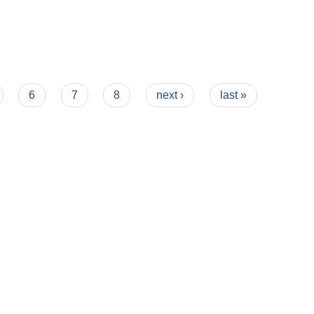
6
7
8
next ›
last »