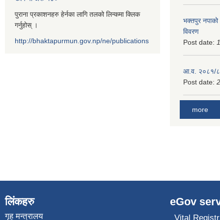
पुराना प्रकाशनहरु हेर्नका लागि तलको लिन्कमा क्लिक
भक्तपुर नपाको
गर्नुहोस् ।
विवरण
http://bhaktapurmun.gov.np/ne/publications
Post date:
1
आ.व. २०८१/८२
Post date:
2
more
लिंकहरु
eGov serv
गृह मन्त्रालय
Vital Registr