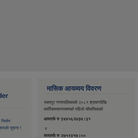
मासिक आयव्यय विवरण
der
भक्तपुर नगरपालिकाको २०८१ श्रावणदेखि
कार्तिकमसान्तसम्मको पहिलो चौमासिकको
आयतर्फ रु‌ ३४४५६२७३७।३१
िर्माण
आशयको सूचना !
र
व्ययतर्फ रु २७५९४१७।००