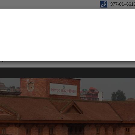
977-01–661
eports
eGov services
Notices and Information