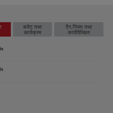
ा
बजेट तथा
ऐेन,नियम तथा
b)
कार्यक्रम
कार्यविधिहरु
णय
णय