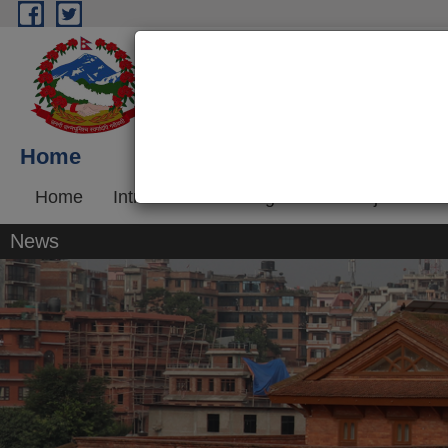
Skip to main content
Bhaktapur Municipality
Government of Nepal
Home
Home
Introduction
Program and Project
R
News