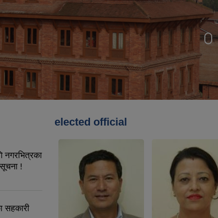
elected official
ि नगरभित्रका
 सूचना !
का सहकारी