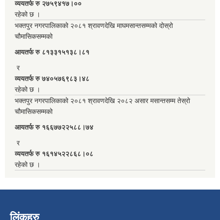
व्ययतर्फ रु २७५९४१७।००
रहेको छ ।
भक्तपुर नगरपालिकाको २०८१ श्रावणदेखि माघमसान्तसम्मको दोस्रो
चौमासिकसम्मको
आयतर्फ रु‌ ८१३३१५१३८।८१
र
व्ययतर्फ रु ७४०५७६९८३।४८
रहेको छ ।
भक्तपुर नगरपालिकाको २०८१ श्रावणदेखि २०८२ असार मसान्तसम्म तेस्रो
चौमासिकसम्मको
आयतर्फ रु‌ १६६७७२२५८८।७४
र
व्ययतर्फ रु १६१४५२२८६८।०८
रहेको छ ।
लिंकहरु