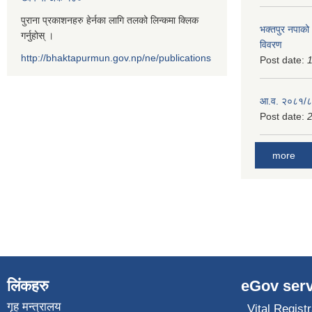
पुराना प्रकाशनहरु हेर्नका लागि तलको लिन्कमा क्लिक
भक्तपुर नपाको
गर्नुहोस् ।
विवरण
http://bhaktapurmun.gov.np/ne/publications
Post date:
1
आ.व. २०८१/८२
Post date:
2
more
लिंकहरु
eGov serv
गृह मन्त्रालय
Vital Registr