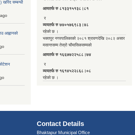
 खरिद सम्बन्धी
आयतर्फ रु‌ ८१३३१५१३८।८१
ago
र
व्ययतर्फ रु ७४०५७६९८३।४८
रहेको छ ।
ाउ आह्वानको
भक्तपुर नगरपालिकाको २०८१ श्रावणदेखि २०८२ असार
मसान्तसम्म तेस्रो चौमासिकसम्मको
go
आयतर्फ रु‌ १६६७७२२५८८।७४
कोटेशन
र
व्ययतर्फ रु १६१४५२२८६८।०८
go
रहेको छ ।
Contact Details
Bhaktapur Municipal Office