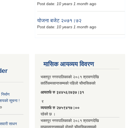
Post date:
10 years 1 month
ago
योजना बजेट २०७१।७२
Post date:
10 years 1 month
ago
मासिक आयव्यय विवरण
der
भक्तपुर नगरपालिकाको २०८१ श्रावणदेखि
कार्तिकमसान्तसम्मको पहिलो चौमासिकको
आयतर्फ रु‌ ३४४५६२७३७।३१
िर्माण
आशयको सूचना !
र
o
व्ययतर्फ रु २७५९४१७।००
रहेको छ ।
भक्तपुर नगरपालिकाको २०८१ श्रावणदेखि
 सवारी साधन
माघमसान्तसम्मको दोस्रो चौमासिकसम्मको