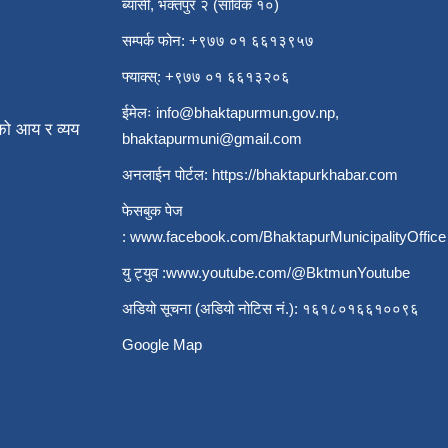
ब्यासी, भक्तपुर २ (साविक १०)
सम्पर्क फोन: +९७७ ०१ ६६१३९५७
फ्याक्स्: +९७७ ०१ ६६१३२०६
ईमेलः
info@bhaktapurmun.gov.np
,
ो आय र व्यय
bhaktapurmuni@gmail.com
अनलाईन पोर्टल:
https://bhaktapurkhabar.com
फेसबुक पेज
:
www.facebook.com/BhaktapurMunicipalityOffice
यु ट्युव :
www.youtube.com/@BktmunYoutube
अडियो सूचना (अडियो नोटिस नं.): १६१८०१६६१००९६
Google Map