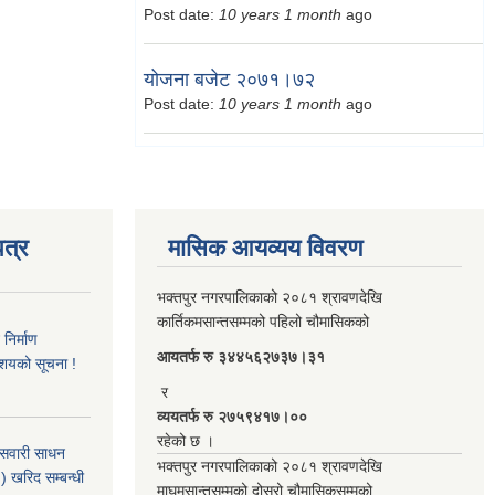
Post date:
10 years 1 month
ago
योजना बजेट २०७१।७२
Post date:
10 years 1 month
ago
त्र
मासिक आयव्यय विवरण
भक्तपुर नगरपालिकाको २०८१ श्रावणदेखि
कार्तिकमसान्तसम्मको पहिलो चौमासिकको
िर्माण
आयतर्फ रु‌ ३४४५६२७३७।३१
आशयको सूचना !
र
व्ययतर्फ रु २७५९४१७।००
रहेको छ ।
 सवारी साधन
भक्तपुर नगरपालिकाको २०८१ श्रावणदेखि
 खरिद सम्बन्धी
माघमसान्तसम्मको दोस्रो चौमासिकसम्मको