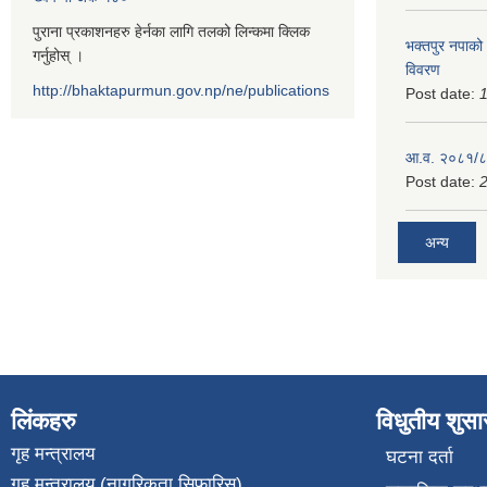
पुराना प्रकाशनहरु हेर्नका लागि तलको लिन्कमा क्लिक
भक्तपुर नपाको
गर्नुहोस् ।
विवरण
http://bhaktapurmun.gov.np/ne/publications
Post date:
1
आ.व. २०८१/८२
Post date:
2
अन्य
लिंकहरु
विधुतीय शुस
गृह मन्त्रालय
घटना दर्ता
गृह मन्त्रालय (नागरिकता सिफारिस)