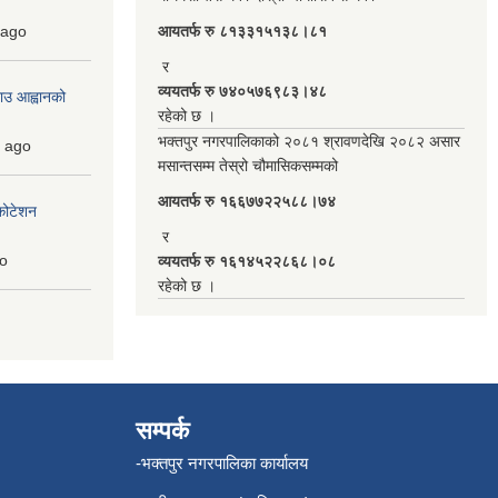
ago
आयतर्फ रु‌ ८१३३१५१३८।८१
र
व्ययतर्फ रु ७४०५७६९८३।४८
ाउ आह्वानको
रहेको छ ।
भक्तपुर नगरपालिकाको २०८१ श्रावणदेखि २०८२ असार
ago
मसान्तसम्म तेस्रो चौमासिकसम्मको
आयतर्फ रु‌ १६६७७२२५८८।७४
कोटेशन
र
o
व्ययतर्फ रु १६१४५२२८६८।०८
रहेको छ ।
सम्पर्क
-भक्तपुर नगरपालिका कार्यालय