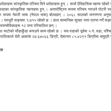
ि धरोहरहरू सांस्कृतिक परिचय दिने धरोहरहरू हुन् । साथै ऐतिहासिक महत्त्व रहेको नव
डाका सांस्कृतिक गहनाहरू हुन् । अन्तर्राष्ट्रिय रूपमा परिचय गराउने पोटरी स्
्यीक रूपमा नेवारी भाषा (नेपाल भाषा) बोल्दछन् । २०६८ सालको जनगणना अन
घरधुरी सङ्ख्या १,७१५ रहेको छ । हाल सामाजिक सुरक्षा भत्ता प्राप्त गर्ने सङ
 स्वयम्सेविकाहरू १२ जना परिचालित छन् ।
था माटोको भाँडाकुँडा बनाउने काम रहेको छ । यस वडाको पूर्वमा ५ नं. वडा, पश्चि
नगरपालिकाले घेरी आकांश २७.६७०६६ डिग्री, देशान्तर ८५.४२९१ डिग्रीमा समुद्
रु