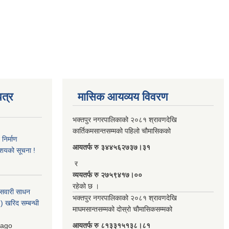
त्र
मासिक आयव्यय विवरण
भक्तपुर नगरपालिकाको २०८१ श्रावणदेखि
कार्तिकमसान्तसम्मको पहिलो चौमासिकको
िर्माण
आयतर्फ रु‌ ३४४५६२७३७।३१
आशयको सूचना !
र
व्ययतर्फ रु २७५९४१७।००
रहेको छ ।
 सवारी साधन
भक्तपुर नगरपालिकाको २०८१ श्रावणदेखि
 खरिद सम्बन्धी
माघमसान्तसम्मको दोस्रो चौमासिकसम्मको
ago
आयतर्फ रु‌ ८१३३१५१३८।८१