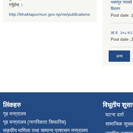
भक्तपुर नपाको
गर्नुहोस् ।
विवरण
http://bhaktapurmun.gov.np/ne/publications
Post date:
1
आ.व. २०८१/८२
Post date:
2
अन्य
लिंकहरु
विधुतीय शुस
गृह मन्त्रालय
घटना दर्ता
गृह मन्त्रालय (नागरिकता सिफारिस)
सामाजिक सुरक्ष
सङ्घीय मामिला तथा सामान्य प्रशासन मन्त्रालय