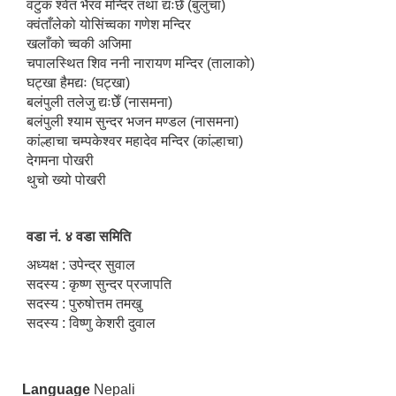
वटुक श्वेत भैरव मन्दिर तथा द्यःछेँ (बुलुचा)
क्वंताँलेको योसिंच्वका गणेश मन्दिर
खलाँको च्वकी अजिमा
चपालस्थित शिव ननी नारायण मन्दिर (तालाको)
घट्खा हैमद्यः (घट्खा)
बलंपुली तलेजु द्यःछेँ (नासमना)
बलंपुली श्याम सुन्दर भजन मण्डल (नासमना)
कांल्हाचा चम्पकेश्वर महादेव मन्दिर (कांल्हाचा)
देगमना पोखरी
थुचो ख्यो पोखरी
वडा नं. ४ वडा समिति
अध्यक्ष : उपेन्द्र सुवाल
सदस्य : कृष्ण सुन्दर प्रजापति
सदस्य : पुरुषोत्तम तमखु
सदस्य : विष्णु केशरी दुवाल
Language
Nepali