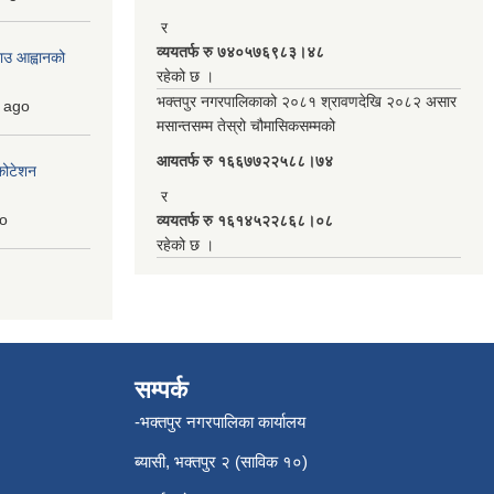
र
व्ययतर्फ रु ७४०५७६९८३।४८
ाउ आह्वानको
रहेको छ ।
भक्तपुर नगरपालिकाको २०८१ श्रावणदेखि २०८२ असार
ago
मसान्तसम्म तेस्रो चौमासिकसम्मको
आयतर्फ रु‌ १६६७७२२५८८।७४
कोटेशन
र
o
व्ययतर्फ रु १६१४५२२८६८।०८
रहेको छ ।
सम्पर्क
-भक्तपुर नगरपालिका कार्यालय
ब्यासी, भक्तपुर २ (साविक १०)