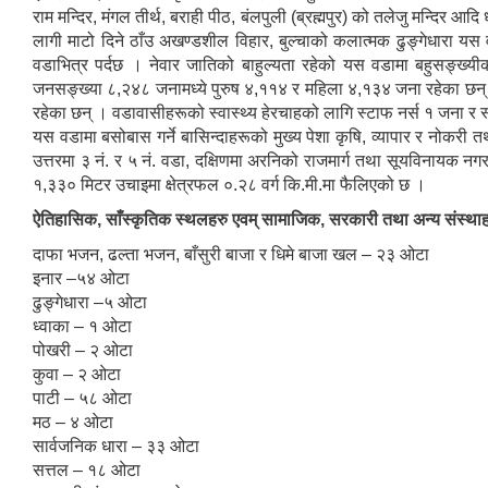
राम मन्दिर, मंगल तीर्थ, बराही पीठ, बंलपुली (ब्रह्मपुर) को तलेजु मन्दिर आद
लागी माटो दिने ठाँउ अखण्डशील विहार, बुल्चाको कलात्मक ढुङ्गेधारा यस व
वडाभित्र पर्दछ । नेवार जातिको बाहुल्यता रहेको यस वडामा बहुसङ्ख
जनसङ्ख्या ८,२४८ जनामध्ये पुरुष ४,११४ र महिला ४,१३४ जना रहेका छन् । 
रहेका छन् । वडावासीहरूको स्वास्थ्य हेरचाहको लागि स्टाफ नर्स १ जना र
यस वडामा बसोबास गर्ने बासिन्दाहरूको मुख्य पेशा कृषि, व्यापार र नोकरी त
उत्तरमा ३ नं. र ५ नं. वडा, दक्षिणमा अरनिको राजमार्ग तथा सूयविनायक 
१,३३० मिटर उचाइमा क्षेत्रफल ०.२८ वर्ग कि.मी.मा फैलिएको छ ।
ऐतिहासिक, साँस्कृतिक स्थलहरु एवम् सामाजिक, सरकारी तथा अन्य संस्थाह
दाफा भजन, ढल्ता भजन, बाँसुरी बाजा र धिमे बाजा खल – २३ ओटा
इनार –५४ ओटा
ढुङ्गेधारा –५ ओटा
ध्वाका – १ ओटा
पोखरी – २ ओटा
कुवा – २ ओटा
पाटी – ५८ ओटा
मठ – ४ ओटा
सार्वजनिक धारा – ३३ ओटा
सत्तल – १८ ओटा