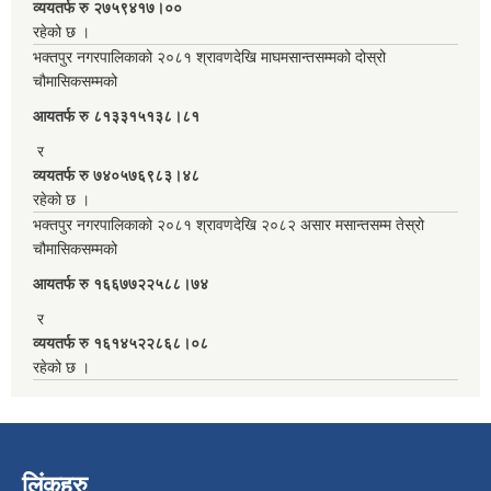
व्ययतर्फ रु २७५९४१७।००
रहेको छ ।
भक्तपुर नगरपालिकाको २०८१ श्रावणदेखि माघमसान्तसम्मको दोस्रो
चौमासिकसम्मको
आयतर्फ रु‌ ८१३३१५१३८।८१
र
व्ययतर्फ रु ७४०५७६९८३।४८
रहेको छ ।
भक्तपुर नगरपालिकाको २०८१ श्रावणदेखि २०८२ असार मसान्तसम्म तेस्रो
चौमासिकसम्मको
आयतर्फ रु‌ १६६७७२२५८८।७४
र
व्ययतर्फ रु १६१४५२२८६८।०८
रहेको छ ।
लिंकहरु