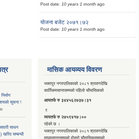
Post date:
10 years 1 month
ago
योजना बजेट २०७१।७२
Post date:
10 years 1 month
ago
त्र
मासिक आयव्यय विवरण
भक्तपुर नगरपालिकाको २०८१ श्रावणदेखि
कार्तिकमसान्तसम्मको पहिलो चौमासिकको
िर्माण
आयतर्फ रु‌ ३४४५६२७३७।३१
आशयको सूचना !
o
र
व्ययतर्फ रु २७५९४१७।००
रहेको छ ।
 सवारी साधन
भक्तपुर नगरपालिकाको २०८१ श्रावणदेखि
 खरिद सम्बन्धी
माघमसान्तसम्मको दोस्रो चौमासिकसम्मको