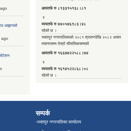
ago
आयतर्फ रु‌ ८१३३१५१३८।८१
र
व्ययतर्फ रु ७४०५७६९८३।४८
ाउ आह्वानको
रहेको छ ।
भक्तपुर नगरपालिकाको २०८१ श्रावणदेखि २०८२ असार
ago
मसान्तसम्म तेस्रो चौमासिकसम्मको
आयतर्फ रु‌ १६६७७२२५८८।७४
कोटेशन
र
o
व्ययतर्फ रु १६१४५२२८६८।०८
रहेको छ ।
सम्पर्क
-भक्तपुर नगरपालिका कार्यालय