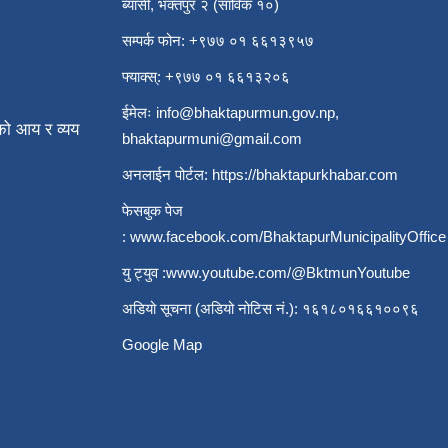
ब्यासी, भक्तपुर २ (साविक १०)
सम्पर्क फोन: +९७७ ०१ ६६१३९५७
फ्याक्स्: +९७७ ०१ ६६१३२०६
ईमेलः
info@bhaktapurmun.gov.np
,
ो आय र व्यय
bhaktapurmuni@gmail.com
अनलाईन पोर्टल:
https://bhaktapurkhabar.com
फेसबुक पेज
:
www.facebook.com/BhaktapurMunicipalityOffice
यु ट्युव :
www.youtube.com/@BktmunYoutube
अडियो सूचना (अडियो नोटिस नं.): १६१८०१६६१००९६
Google Map