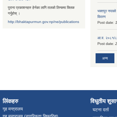
पुराना प्रकाशनहरु हेर्नका लागि तलको लिन्कमा क्लिक
भक्तपुर नपाको
गर्नुहोस् ।
विवरण
http://bhaktapurmun.gov.np/ne/publications
Post date:
1
आ.व. २०८१/८२
Post date:
2
अन्य
लिंकहरु
विधुतीय शुस
गृह मन्त्रालय
घटना दर्ता
गृह मन्त्रालय (नागरिकता सिफारिस)