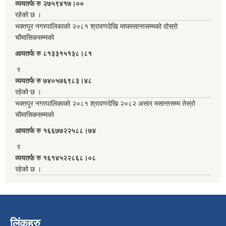
व्ययतर्फ रु २७५९४१७।००
रहेको छ ।
भक्तपुर नगरपालिकाको २०८१ श्रावणदेखि माघमसान्तसम्मको दोस्रो
चौमासिकसम्मको
आयतर्फ रु‌ ८१३३१५१३८।८१
र
व्ययतर्फ रु ७४०५७६९८३।४८
रहेको छ ।
भक्तपुर नगरपालिकाको २०८१ श्रावणदेखि २०८२ असार मसान्तसम्म तेस्रो
चौमासिकसम्मको
आयतर्फ रु‌ १६६७७२२५८८।७४
र
व्ययतर्फ रु १६१४५२२८६८।०८
रहेको छ ।
लिंकहरु