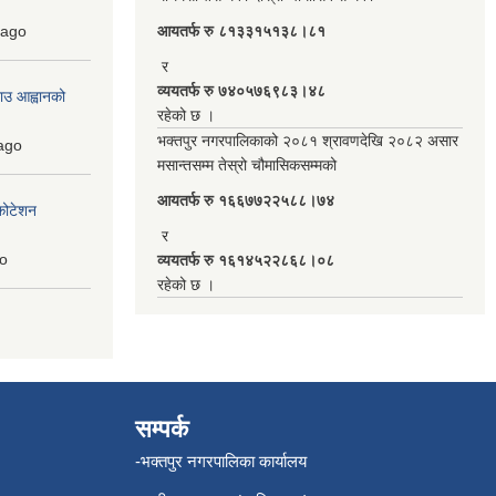
ago
आयतर्फ रु‌ ८१३३१५१३८।८१
र
व्ययतर्फ रु ७४०५७६९८३।४८
ाउ आह्वानको
रहेको छ ।
भक्तपुर नगरपालिकाको २०८१ श्रावणदेखि २०८२ असार
ago
मसान्तसम्म तेस्रो चौमासिकसम्मको
आयतर्फ रु‌ १६६७७२२५८८।७४
कोटेशन
र
o
व्ययतर्फ रु १६१४५२२८६८।०८
रहेको छ ।
सम्पर्क
-भक्तपुर नगरपालिका कार्यालय