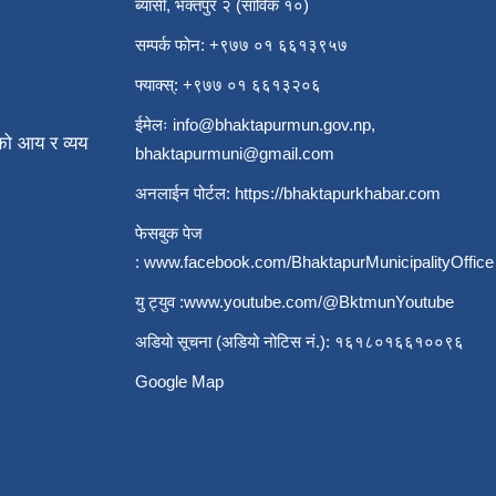
ब्यासी, भक्तपुर २ (साविक १०)
सम्पर्क फोन: +९७७ ०१ ६६१३९५७
फ्याक्स्: +९७७ ०१ ६६१३२०६
ईमेलः
info@bhaktapurmun.gov.np
,
ो आय र व्यय
bhaktapurmuni@gmail.com
अनलाईन पोर्टल:
https://bhaktapurkhabar.com
फेसबुक पेज
:
www.facebook.com/BhaktapurMunicipalityOffice
यु ट्युव :
www.youtube.com/@BktmunYoutube
अडियो सूचना (अडियो नोटिस नं.): १६१८०१६६१००९६
Google Map