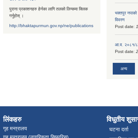
पुराना प्रकाशनहरु हेर्नका लागि तलको लिन्कमा क्लिक
भक्तपुर नपाको
गर्नुहोस् ।
विवरण
http://bhaktapurmun.gov.np/ne/publications
Post date:
1
आ.व. २०८१/८२
Post date:
2
अन्य
लिंकहरु
विधुतीय शुस
गृह मन्त्रालय
घटना दर्ता
गृह मन्त्रालय (नागरिकता सिफारिस)