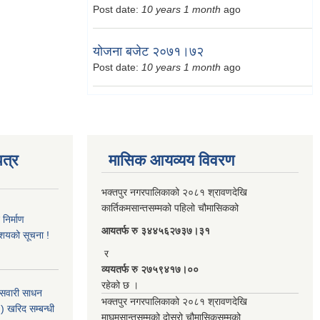
Post date:
10 years 1 month
ago
योजना बजेट २०७१।७२
Post date:
10 years 1 month
ago
त्र
मासिक आयव्यय विवरण
भक्तपुर नगरपालिकाको २०८१ श्रावणदेखि
कार्तिकमसान्तसम्मको पहिलो चौमासिकको
िर्माण
आयतर्फ रु‌ ३४४५६२७३७।३१
आशयको सूचना !
र
व्ययतर्फ रु २७५९४१७।००
रहेको छ ।
 सवारी साधन
भक्तपुर नगरपालिकाको २०८१ श्रावणदेखि
 खरिद सम्बन्धी
माघमसान्तसम्मको दोस्रो चौमासिकसम्मको