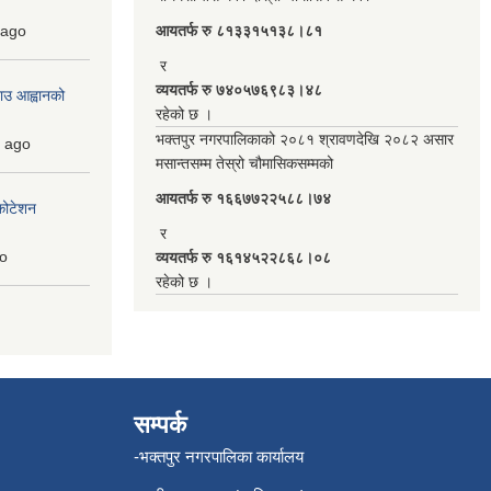
ago
आयतर्फ रु‌ ८१३३१५१३८।८१
र
व्ययतर्फ रु ७४०५७६९८३।४८
ाउ आह्वानको
रहेको छ ।
भक्तपुर नगरपालिकाको २०८१ श्रावणदेखि २०८२ असार
ago
मसान्तसम्म तेस्रो चौमासिकसम्मको
आयतर्फ रु‌ १६६७७२२५८८।७४
कोटेशन
र
o
व्ययतर्फ रु १६१४५२२८६८।०८
रहेको छ ।
सम्पर्क
-भक्तपुर नगरपालिका कार्यालय