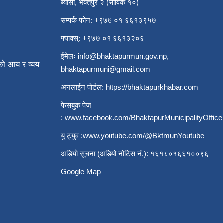
ब्यासी, भक्तपुर २ (साविक १०)
सम्पर्क फोन: +९७७ ०१ ६६१३९५७
फ्याक्स्: +९७७ ०१ ६६१३२०६
ईमेलः
info@bhaktapurmun.gov.np
,
ो आय र व्यय
bhaktapurmuni@gmail.com
अनलाईन पोर्टल:
https://bhaktapurkhabar.com
फेसबुक पेज
:
www.facebook.com/BhaktapurMunicipalityOffice
यु ट्युव :
www.youtube.com/@BktmunYoutube
अडियो सूचना (अडियो नोटिस नं.): १६१८०१६६१००९६
Google Map