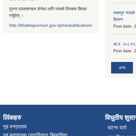
पुराना प्रकाशनहरु हेर्नका लागि तलको लिन्कमा क्लिक
भक्तपुर नपाको
गर्नुहोस् ।
विवरण
http://bhaktapurmun.gov.np/ne/publications
Post date:
1
आ.व. २०८१/८२
Post date:
2
अन्य
लिंकहरु
विधुतीय शुस
गृह मन्त्रालय
घटना दर्ता
गृह मन्त्रालय (नागरिकता सिफारिस)