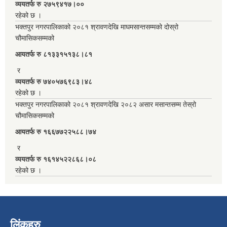
व्ययतर्फ रु २७५९४१७।००
रहेको छ ।
भक्तपुर नगरपालिकाको २०८१ श्रावणदेखि माघमसान्तसम्मको दोस्रो
चौमासिकसम्मको
आयतर्फ रु‌ ८१३३१५१३८।८१
र
व्ययतर्फ रु ७४०५७६९८३।४८
रहेको छ ।
भक्तपुर नगरपालिकाको २०८१ श्रावणदेखि २०८२ असार मसान्तसम्म तेस्रो
चौमासिकसम्मको
आयतर्फ रु‌ १६६७७२२५८८।७४
र
व्ययतर्फ रु १६१४५२२८६८।०८
रहेको छ ।
लिंकहरु