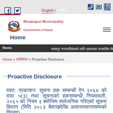
Skip to main content
English
नेपाली
Bhaktapur Municipality
Government of Nepal
Home
News
भक्तपुर नगरपालिकाको लागि आवश्यक जनशक्ति सेवा कर
You are here
Home
»
प्रतिवेदन
» Proactive Disclosure
Proactive Disclosure
स्वत: प्रकाशन: सूचना हक सम्बन्धी ऐन २०६४ को
दफा ५(३) तथा सूचनाको हकसम्बन्धी नियमावली,
२०६५ को नियम ३ बमोजिम सार्वजनिक गरिएको सूचना
विवरण (मिति २०८३ बैशाखदेखि असारमसान्तसम्मको
विवरण)