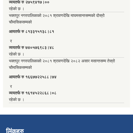
व्ययतर्फ रु २७५९४१७।००
रहेको छ ।
भक्तपुर नगरपालिकाको २०८१ श्रावणदेखि माघमसान्तसम्मको दोस्रो
चौमासिकसम्मको
आयतर्फ रु‌ ८१३३१५१३८।८१
र
व्ययतर्फ रु ७४०५७६९८३।४८
रहेको छ ।
भक्तपुर नगरपालिकाको २०८१ श्रावणदेखि २०८२ असार मसान्तसम्म तेस्रो
चौमासिकसम्मको
आयतर्फ रु‌ १६६७७२२५८८।७४
र
व्ययतर्फ रु १६१४५२२८६८।०८
रहेको छ ।
लिंकहरु