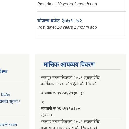
Post date:
10 years 1 month
ago
योजना बजेट २०७१।७२
Post date:
10 years 1 month
ago
मासिक आयव्यय विवरण
der
भक्तपुर नगरपालिकाको २०८१ श्रावणदेखि
कार्तिकमसान्तसम्मको पहिलो चौमासिकको
आयतर्फ रु‌ ३४४५६२७३७।३१
िर्माण
आशयको सूचना !
र
व्ययतर्फ रु २७५९४१७।००
रहेको छ ।
भक्तपुर नगरपालिकाको २०८१ श्रावणदेखि
 सवारी साधन
माघमसान्तसम्मको दोस्रो चौमासिकसम्मको