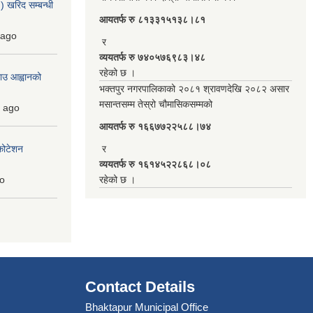
 खरिद सम्बन्धी
आयतर्फ रु‌ ८१३३१५१३८।८१
ago
र
व्ययतर्फ रु ७४०५७६९८३।४८
रहेको छ ।
ाउ आह्वानको
भक्तपुर नगरपालिकाको २०८१ श्रावणदेखि २०८२ असार
मसान्तसम्म तेस्रो चौमासिकसम्मको
ago
आयतर्फ रु‌ १६६७७२२५८८।७४
कोटेशन
र
व्ययतर्फ रु १६१४५२२८६८।०८
o
रहेको छ ।
Contact Details
Bhaktapur Municipal Office