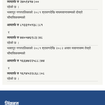
व्ययतर्फ रु २७५९४१७।००
रहेको छ ।
भक्तपुर नगरपालिकाको २०८१ श्रावणदेखि माघमसान्तसम्मको दोस्रो
चौमासिकसम्मको
आयतर्फ रु‌ ८१३३१५१३८।८१
र
व्ययतर्फ रु ७४०५७६९८३।४८
रहेको छ ।
भक्तपुर नगरपालिकाको २०८१ श्रावणदेखि २०८२ असार मसान्तसम्म तेस्रो
चौमासिकसम्मको
आयतर्फ रु‌ १६६७७२२५८८।७४
र
व्ययतर्फ रु १६१४५२२८६८।०८
रहेको छ ।
लिंकहरु