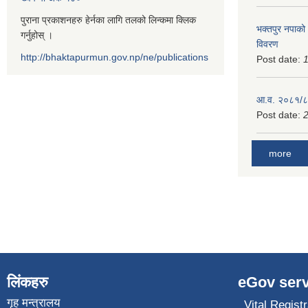
पुराना प्रकाशनहरु हेर्नका लागि तलको लिन्कमा क्लिक
भक्तपुर नपाको
गर्नुहोस् ।
विवरण
http://bhaktapurmun.gov.np/ne/publications
Post date:
1
आ.व. २०८१/८२
Post date:
2
more
लिंकहरु
eGov serv
गृह मन्त्रालय
Vital Registr