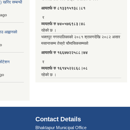
 खरिद सम्बन्धी
आयतर्फ रु‌ ८१३३१५१३८।८१
ago
र
व्ययतर्फ रु ७४०५७६९८३।४८
रहेको छ ।
ाउ आह्वानको
भक्तपुर नगरपालिकाको २०८१ श्रावणदेखि २०८२ असार
मसान्तसम्म तेस्रो चौमासिकसम्मको
o
आयतर्फ रु‌ १६६७७२२५८८।७४
कोटेशन
र
व्ययतर्फ रु १६१४५२२८६८।०८
go
रहेको छ ।
Contact Details
Bhaktapur Municipal Office