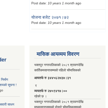
Post date:
10 years 1 month
ago
योजना बजेट २०७१।७२
Post date:
10 years 1 month
ago
मासिक आयव्यय विवरण
der
भक्तपुर नगरपालिकाको २०८१ श्रावणदेखि
कार्तिकमसान्तसम्मको पहिलो चौमासिकको
आयतर्फ रु‌ ३४४५६२७३७।३१
िर्माण
आशयको सूचना !
र
go
व्ययतर्फ रु २७५९४१७।००
रहेको छ ।
भक्तपुर नगरपालिकाको २०८१ श्रावणदेखि
 सवारी साधन
माघमसान्तसम्मको दोस्रो चौमासिकसम्मको