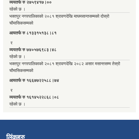
व्ययतर्फ रु २७५९४१७।००
रहेको छ ।
भक्तपुर नगरपालिकाको २०८१ श्रावणदेखि माघमसान्तसम्मको दोस्रो
चौमासिकसम्मको
आयतर्फ रु‌ ८१३३१५१३८।८१
र
व्ययतर्फ रु ७४०५७६९८३।४८
रहेको छ ।
भक्तपुर नगरपालिकाको २०८१ श्रावणदेखि २०८२ असार मसान्तसम्म तेस्रो
चौमासिकसम्मको
आयतर्फ रु‌ १६६७७२२५८८।७४
र
व्ययतर्फ रु १६१४५२२८६८।०८
रहेको छ ।
लिंकहरु