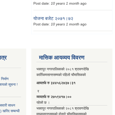
Post date:
10 years 1 month
ago
योजना बजेट २०७१।७२
Post date:
10 years 1 month
ago
त्र
मासिक आयव्यय विवरण
भक्तपुर नगरपालिकाको २०८१ श्रावणदेखि
कार्तिकमसान्तसम्मको पहिलो चौमासिकको
िर्माण
आयतर्फ रु‌ ३४४५६२७३७।३१
आशयको सूचना !
र
व्ययतर्फ रु २७५९४१७।००
रहेको छ ।
 सवारी साधन
भक्तपुर नगरपालिकाको २०८१ श्रावणदेखि
 खरिद सम्बन्धी
माघमसान्तसम्मको दोस्रो चौमासिकसम्मको