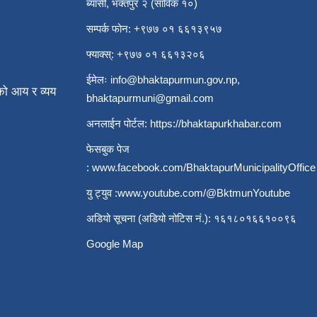
ब्यासी, भक्तपुर २ (साविक १०)
सम्पर्क फोन: +९७७ ०१ ६६१३९५७
फ्याक्स्: +९७७ ०१ ६६१३२०६
ईमेलः
info@bhaktapurmun.gov.np
,
ो आय र व्यय
bhaktapurmuni@gmail.com
अनलाईन पोर्टल:
https://bhaktapurkhabar.com
फेसबुक पेज
:
www.facebook.com/BhaktapurMunicipalityOffice
यु ट्युव :
www.youtube.com/@BktmunYoutube
अडियो सूचना (अडियो नोटिस नं.): १६१८०१६६१००९६
Google Map