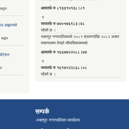
ago
आयतर्फ रु‌ ८१३३१५१३८।८१
र
व्ययतर्फ रु ७४०५७६९८३।४८
ाउ आह्वानको
रहेको छ ।
भक्तपुर नगरपालिकाको २०८१ श्रावणदेखि २०८२ असार
ago
मसान्तसम्म तेस्रो चौमासिकसम्मको
आयतर्फ रु‌ १६६७७२२५८८।७४
कोटेशन
र
o
व्ययतर्फ रु १६१४५२२८६८।०८
रहेको छ ।
सम्पर्क
-भक्तपुर नगरपालिका कार्यालय