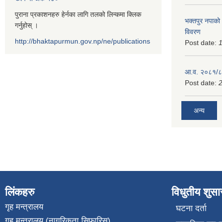
पुराना प्रकाशनहरु हेर्नका लागि तलको लिन्कमा क्लिक
भक्तपुर नपाको
गर्नुहोस् ।
विवरण
http://bhaktapurmun.gov.np/ne/publications
Post date:
1
आ.व. २०८१/८२
Post date:
2
अन्य
लिंकहरु
विधुतीय शुस
गृह मन्त्रालय
घटना दर्ता
गृह मन्त्रालय (नागरिकता सिफारिस)