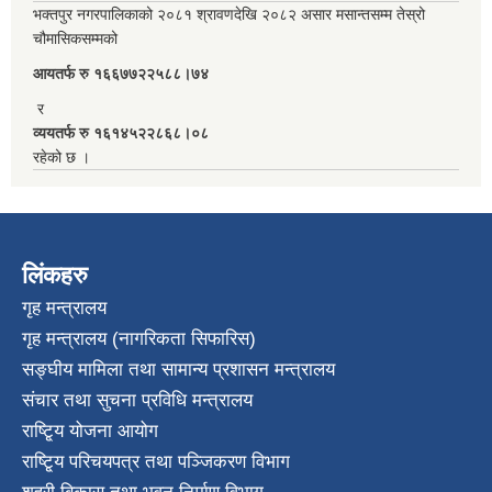
भक्तपुर नगरपालिकाको २०८१ श्रावणदेखि २०८२ असार मसान्तसम्म तेस्रो
चौमासिकसम्मको
आयतर्फ रु‌ १६६७७२२५८८।७४
र
व्ययतर्फ रु १६१४५२२८६८।०८
रहेको छ ।
लिंकहरु
गृह मन्त्रालय
गृह मन्त्रालय (नागरिकता सिफारिस)
सङ्घीय मामिला तथा सामान्य प्रशासन मन्त्रालय
संचार तथा सुचना प्रविधि मन्त्रालय
राष्टि्ृय योजना आयोग
राष्टि्ृय परिचयपत्र तथा पञ्जिकरण विभाग