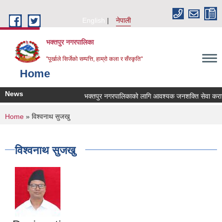
Skip to main content
English
नेपाली
भक्तपुर नगरपालिका
"पूर्खाले सिर्जेको सम्पत्ति, हाम्रो कला र सँस्कृति"
Home
News
भक्तपुर नगरपालिकाको लागि आवश्यक जनशक्ति सेवा करारमा 
You are here
Home
» विश्वनाथ सुजखु
विश्वनाथ सुजखु