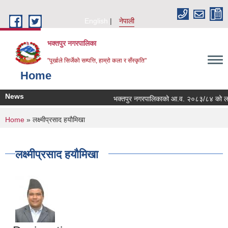
Skip to main content
English
नेपाली
भक्तपुर नगरपालिका
"पूर्खाले सिर्जेको सम्पत्ति, हाम्रो कला र सँस्कृति"
Home
News
भक्तपुर नगरपालिकाको आ.व. २०८३/८४ को लागि नगर
You are here
Home
» लक्ष्मीप्रसाद हयाै‍मिखा
लक्ष्मीप्रसाद हयाै‍मिखा