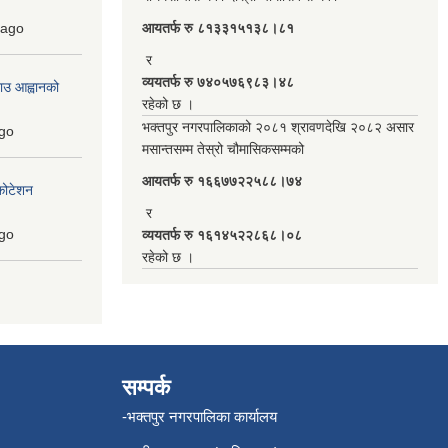
ago
आयतर्फ रु‌ ८१३३१५१३८।८१
र
व्ययतर्फ रु ७४०५७६९८३।४८
ाउ आह्वानको
रहेको छ ।
भक्तपुर नगरपालिकाको २०८१ श्रावणदेखि २०८२ असार
go
मसान्तसम्म तेस्रो चौमासिकसम्मको
आयतर्फ रु‌ १६६७७२२५८८।७४
कोटेशन
र
go
व्ययतर्फ रु १६१४५२२८६८।०८
रहेको छ ।
सम्पर्क
-भक्तपुर नगरपालिका कार्यालय