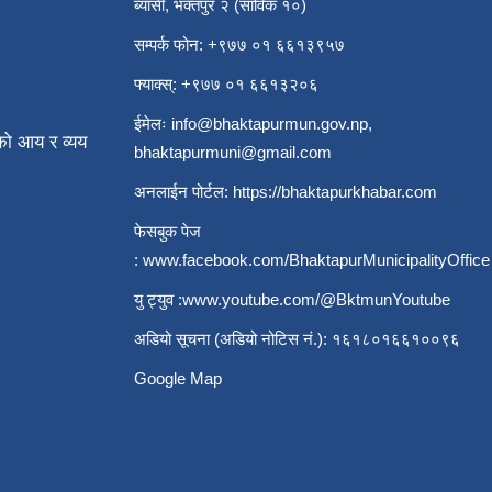
ब्यासी, भक्तपुर २ (साविक १०)
सम्पर्क फोन: +९७७ ०१ ६६१३९५७
फ्याक्स्: +९७७ ०१ ६६१३२०६
ईमेलः
info@bhaktapurmun.gov.np
,
ो आय र व्यय
bhaktapurmuni@gmail.com
अनलाईन पोर्टल:
https://bhaktapurkhabar.com
फेसबुक पेज
:
www.facebook.com/BhaktapurMunicipalityOffice
यु ट्युव :
www.youtube.com/@BktmunYoutube
अडियो सूचना (अडियो नोटिस नं.): १६१८०१६६१००९६
Google Map