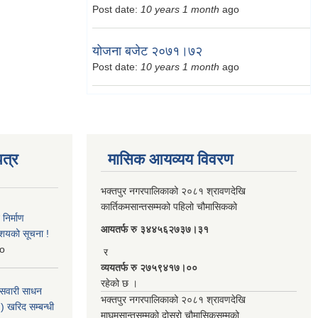
Post date:
10 years 1 month
ago
योजना बजेट २०७१।७२
Post date:
10 years 1 month
ago
त्र
मासिक आयव्यय विवरण
भक्तपुर नगरपालिकाको २०८१ श्रावणदेखि
कार्तिकमसान्तसम्मको पहिलो चौमासिकको
िर्माण
आयतर्फ रु‌ ३४४५६२७३७।३१
आशयको सूचना !
o
र
व्ययतर्फ रु २७५९४१७।००
रहेको छ ।
 सवारी साधन
भक्तपुर नगरपालिकाको २०८१ श्रावणदेखि
 खरिद सम्बन्धी
माघमसान्तसम्मको दोस्रो चौमासिकसम्मको