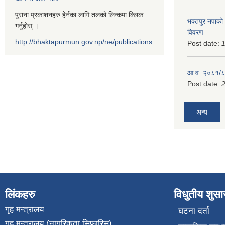
पुराना प्रकाशनहरु हेर्नका लागि तलको लिन्कमा क्लिक
भक्तपुर नपाको
गर्नुहोस् ।
विवरण
http://bhaktapurmun.gov.np/ne/publications
Post date:
1
आ.व. २०८१/८२
Post date:
2
अन्य
लिंकहरु
विधुतीय शुस
गृह मन्त्रालय
घटना दर्ता
गृह मन्त्रालय (नागरिकता सिफारिस)