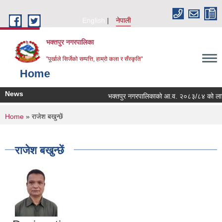
Skip to main content
English
नेपाली
भक्तपुर नगरपालिका
"पूर्खाले सिर्जेको सम्पत्ति, हाम्रो कला र सँस्कृति"
Home
News
भक्तपुर नगरपालिकाको आ.व. २०८३/८४ को लागि नगरभ
You are here
Home
» राजेश बखुन्छें
राजेश बखुन्छें