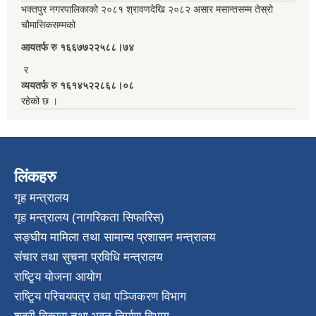
भक्तपुर नगरपालिकाको २०८१ श्रावणदेखि २०८२ असार मसान्तसम्म तेस्रो
चौमासिकसम्मको
आयतर्फ रु‌ १६६७७२२५८८।७४
र
व्ययतर्फ रु १६१४५२२८६८।०८
रहेको छ ।
लिंकहरु
गृह मन्त्रालय
गृह मन्त्रालय (नागरिकता सिफारिस)
सङ्घीय मामिला तथा सामान्य प्रशासन मन्त्रालय
संचार तथा सुचना प्रविधि मन्त्रालय
राष्टि्ृय योजना आयोग
राष्टि्ृय परिचयपत्र तथा पञ्जिकरण विभाग