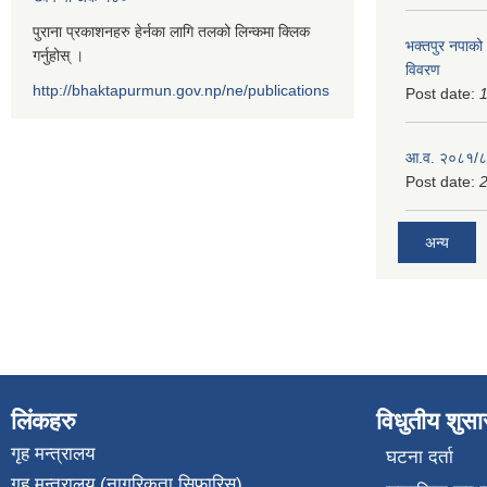
पुराना प्रकाशनहरु हेर्नका लागि तलको लिन्कमा क्लिक
भक्तपुर नपाको
गर्नुहोस् ।
विवरण
http://bhaktapurmun.gov.np/ne/publications
Post date:
1
आ.व. २०८१/८२
Post date:
2
अन्य
लिंकहरु
विधुतीय शुस
गृह मन्त्रालय
घटना दर्ता
गृह मन्त्रालय (नागरिकता सिफारिस)