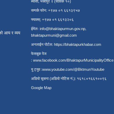
ब्यासी, भक्तपुर २ (साविक १०)
सम्पर्क फोन: +९७७ ०१ ६६१३९५७
फ्याक्स्: +९७७ ०१ ६६१३२०६
ईमेलः
info@bhaktapurmun.gov.np
,
ो आय र व्यय
bhaktapurmuni@gmail.com
अनलाईन पोर्टल:
https://bhaktapurkhabar.com
फेसबुक पेज
:
www.facebook.com/BhaktapurMunicipalityOffice
यु ट्युव :
www.youtube.com/@BktmunYoutube
अडियो सूचना (अडियो नोटिस नं.): १६१८०१६६१००९६
Google Map