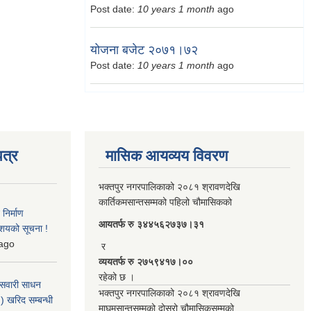
Post date:
10 years 1 month
ago
योजना बजेट २०७१।७२
Post date:
10 years 1 month
ago
त्र
मासिक आयव्यय विवरण
भक्तपुर नगरपालिकाको २०८१ श्रावणदेखि
कार्तिकमसान्तसम्मको पहिलो चौमासिकको
िर्माण
आयतर्फ रु‌ ३४४५६२७३७।३१
आशयको सूचना !
ago
र
व्ययतर्फ रु २७५९४१७।००
रहेको छ ।
 सवारी साधन
भक्तपुर नगरपालिकाको २०८१ श्रावणदेखि
 खरिद सम्बन्धी
माघमसान्तसम्मको दोस्रो चौमासिकसम्मको