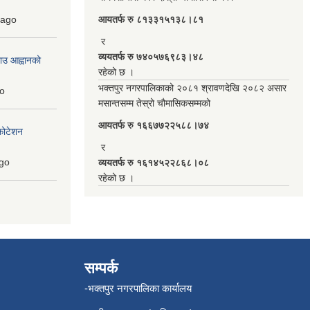
ago
आयतर्फ रु‌ ८१३३१५१३८।८१
र
व्ययतर्फ रु ७४०५७६९८३।४८
ाउ आह्वानको
रहेको छ ।
भक्तपुर नगरपालिकाको २०८१ श्रावणदेखि २०८२ असार
o
मसान्तसम्म तेस्रो चौमासिकसम्मको
आयतर्फ रु‌ १६६७७२२५८८।७४
कोटेशन
र
go
व्ययतर्फ रु १६१४५२२८६८।०८
रहेको छ ।
सम्पर्क
-भक्तपुर नगरपालिका कार्यालय