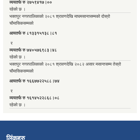
व्ययतर्फ रु २७५९४१७।००
रहेको छ ।
भक्तपुर नगरपालिकाको २०८१ श्रावणदेखि माघमसान्तसम्मको दोस्रो
चौमासिकसम्मको
आयतर्फ रु‌ ८१३३१५१३८।८१
र
व्ययतर्फ रु ७४०५७६९८३।४८
रहेको छ ।
भक्तपुर नगरपालिकाको २०८१ श्रावणदेखि २०८२ असार मसान्तसम्म तेस्रो
चौमासिकसम्मको
आयतर्फ रु‌ १६६७७२२५८८।७४
र
व्ययतर्फ रु १६१४५२२८६८।०८
रहेको छ ।
लिंकहरु