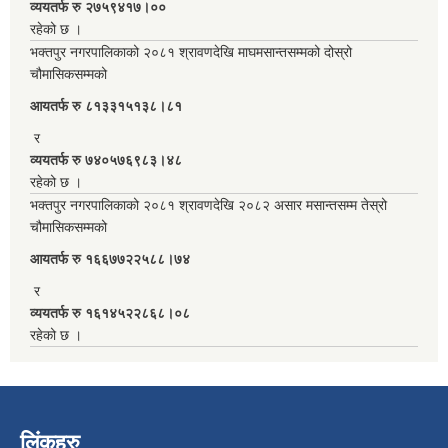
व्ययतर्फ रु २७५९४१७।००
रहेको छ ।
भक्तपुर नगरपालिकाको २०८१ श्रावणदेखि माघमसान्तसम्मको दोस्रो
चौमासिकसम्मको
आयतर्फ रु‌ ८१३३१५१३८।८१
र
व्ययतर्फ रु ७४०५७६९८३।४८
रहेको छ ।
भक्तपुर नगरपालिकाको २०८१ श्रावणदेखि २०८२ असार मसान्तसम्म तेस्रो
चौमासिकसम्मको
आयतर्फ रु‌ १६६७७२२५८८।७४
र
व्ययतर्फ रु १६१४५२२८६८।०८
रहेको छ ।
लिंकहरु